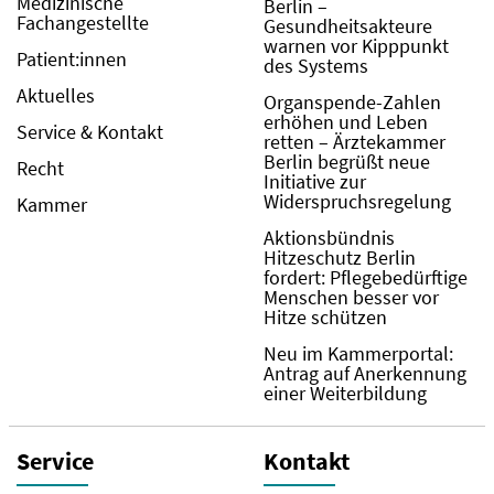
Medizinische
Berlin –
Fachangestellte
Gesundheitsakteure
warnen vor Kipppunkt
Patient:innen
des Systems
Aktuelles
Organspende-Zahlen
erhöhen und Leben
Service & Kontakt
retten – Ärztekammer
Berlin begrüßt neue
Recht
Initiative zur
Widerspruchsregelung
Kammer
Aktionsbündnis
Hitzeschutz Berlin
fordert: Pflegebedürftige
Menschen besser vor
Hitze schützen
Neu im Kammerportal:
Antrag auf Anerkennung
einer Weiterbildung
Service
Kontakt