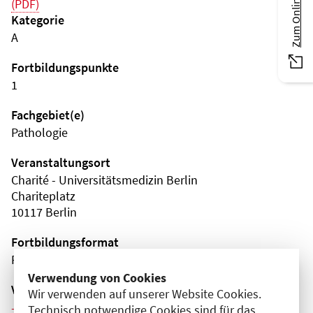
(PDF)
Kategorie
A
Fortbildungspunkte
1
Fachgebiet(e)
Pathologie
Veranstaltungsort
Charité - Universitätsmedizin Berlin
Chariteplatz
10117 Berlin
Fortbildungsformat
Präsenz
Verwendung von Cookies
Veranstaltungsreihe
Wir verwenden auf unserer Website Cookies.
Weitere Veranstaltungen dieser Reihe (9)
Technisch notwendige Cookies sind für das