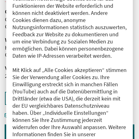
Funktionieren der Website erforderlich und
Organisator(en)
können nicht deaktiviert werden. Andere
Charité - Universitätsmedizin Berlin
Cookies dienen dazu, anonyme
Campus Mitte
Nutzungsinformationen statistisch auszuwerten,
Feedback zur Website zu dokumentieren und
Wissenschaftliche Leitung
um eine Verbindung zu Sozialen Medien zu
Herr Prof. Dr. med. Frank Heppner
ermöglichen. Dabei können personenbezogene
Charité - Universitätsmedizin Berlin
Daten wie IP-Adressen verarbeitet werden.
Veranstaltungsnummer
Mit Klick auf „Alle Cookies akzeptieren“ stimmen
2761102026003070049
Sie der Verwendung aller Cookies zu. Ihre
Einwilligung erstreckt sich in manchen Fällen
(YouTube) auch auf die Datenübermittlung in
Zurück zur Übersicht
Drittländer (etwa die USA), die derzeit kein mit
der EU vergleichbares Datenschutzniveau
haben. Über „Individuelle Einstellungen“
können Sie Ihre Zustimmung jederzeit
widerrufen oder Ihre Auswahl anpassen. Weitere
Informationen finden Sie in unserer