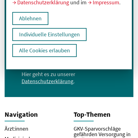
Immer informiert bleiben
Datenschutzerklärung
und im
Impressum
.
Melden Sie sich für unseren Newsletter an:
Ablehnen
E-Mail-Adresse eingeben
Individuelle Einstellungen
Anmelden
Alle Cookies erlauben
Ich bin mit der Verarbeitung meiner Daten
zum Erhalt des Newsletters einverstanden.
Hier geht es zu unserer
Datenschutzerklärung
.
Navigation
Top-Themen
Ärzt:innen
GKV-Sparvorschläge
gefährden Versorgung in