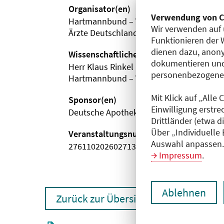
Organisator(en)
Verwendung von C
Hartmannbund – Verband der Ärztinnen
Wir verwenden auf 
Ärzte Deutschlands e. V.
Funktionieren der 
dienen dazu, anony
Wissenschaftliche Leitung
dokumentieren und
Herr Klaus Rinkel
personenbezogene D
Hartmannbund – Verband der Ärztinnen
Mit Klick auf „Alle
Sponsor(en)
Einwilligung erstre
Deutsche Apotheker- und Ärztebank
Drittländer (etwa d
Über „Individuelle
Veranstaltungsnummer
Auswahl anpassen. 
2761102026027130001
Impressum
.
Ablehnen
Zurück zur Übersicht