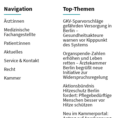
Navigation
Top-Themen
Ärzt:innen
GKV-Sparvorschläge
gefährden Versorgung in
Medizinische
Berlin –
Fachangestellte
Gesundheitsakteure
warnen vor Kipppunkt
Patient:innen
des Systems
Aktuelles
Organspende-Zahlen
erhöhen und Leben
Service & Kontakt
retten – Ärztekammer
Berlin begrüßt neue
Recht
Initiative zur
Widerspruchsregelung
Kammer
Aktionsbündnis
Hitzeschutz Berlin
fordert: Pflegebedürftige
Menschen besser vor
Hitze schützen
Neu im Kammerportal: