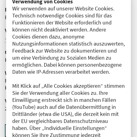
Verwendung von Cookies
Wir verwenden auf unserer Website Cookies.
Fortbildungsformat
Technisch notwendige Cookies sind für das
Präsenz
Funktionieren der Website erforderlich und
können nicht deaktiviert werden. Andere
Veranstaltungsreihe
Cookies dienen dazu, anonyme
Weitere Veranstaltungen dieser Reihe (2)
Nutzungsinformationen statistisch auszuwerten,
Feedback zur Website zu dokumentieren und
Organisator(en)
um eine Verbindung zu Sozialen Medien zu
Krankenhaus des Maßregelvollzugs Berlin
ermöglichen. Dabei können personenbezogene
Daten wie IP-Adressen verarbeitet werden.
Wissenschaftliche Leitung
Frau Dr. med. Julia Krebs
Mit Klick auf „Alle Cookies akzeptieren“ stimmen
Krankenhaus des Maßregelvollzugs Berlin
Sie der Verwendung aller Cookies zu. Ihre
Einwilligung erstreckt sich in manchen Fällen
Veranstaltungsnummer
(YouTube) auch auf die Datenübermittlung in
2761102026035480067
Drittländer (etwa die USA), die derzeit kein mit
der EU vergleichbares Datenschutzniveau
haben. Über „Individuelle Einstellungen“
Zurück zur Übersicht
können Sie Ihre Zustimmung jederzeit