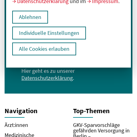
Datenschutzerklärung
und im
Impressum
.
Melden Sie sich für unseren Newsletter an:
Ablehnen
E-Mail-Adresse eingeben
Individuelle Einstellungen
Anmelden
Alle Cookies erlauben
Ich bin mit der Verarbeitung meiner Daten
zum Erhalt des Newsletters einverstanden.
Hier geht es zu unserer
Datenschutzerklärung
.
Navigation
Top-Themen
Ärzt:innen
GKV-Sparvorschläge
gefährden Versorgung in
Medizinische
Berlin –