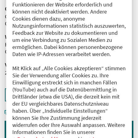
Funktionieren der Website erforderlich und
Organisator(en)
können nicht deaktiviert werden. Andere
Caritas-Klinik Dominikus Berlin-Reinickendorf
Cookies dienen dazu, anonyme
Orthopädie und Unfallchirurgie
Nutzungsinformationen statistisch auszuwerten,
Feedback zur Website zu dokumentieren und
Wissenschaftliche Leitung
um eine Verbindung zu Sozialen Medien zu
Herr Tariq Qodceiah
ermöglichen. Dabei können personenbezogene
Caritas-Klinik Dominikus Berlin-Reinickendorf
Daten wie IP-Adressen verarbeitet werden.
Veranstaltungsnummer
Mit Klick auf „Alle Cookies akzeptieren“ stimmen
2761102026005770091
Sie der Verwendung aller Cookies zu. Ihre
Einwilligung erstreckt sich in manchen Fällen
(YouTube) auch auf die Datenübermittlung in
Zurück zur Übersicht
Drittländer (etwa die USA), die derzeit kein mit
der EU vergleichbares Datenschutzniveau
haben. Über „Individuelle Einstellungen“
können Sie Ihre Zustimmung jederzeit
widerrufen oder Ihre Auswahl anpassen. Weitere
Informationen finden Sie in unserer
Immer informiert bleiben