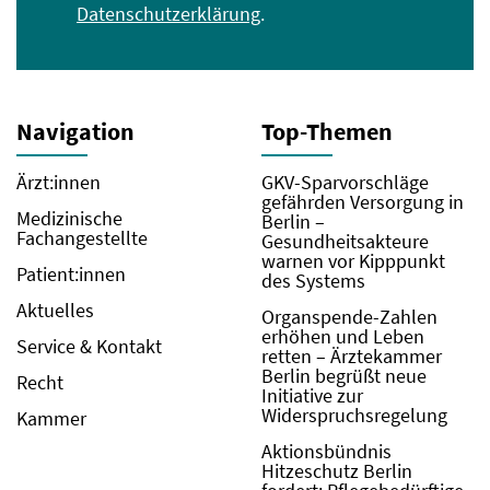
Datenschutzerklärung
.
Navigation
Top-Themen
Ärzt:innen
GKV-Sparvorschläge
gefährden Versorgung in
Medizinische
Berlin –
Fachangestellte
Gesundheitsakteure
warnen vor Kipppunkt
Patient:innen
des Systems
Aktuelles
Organspende-Zahlen
erhöhen und Leben
Service & Kontakt
retten – Ärztekammer
Berlin begrüßt neue
Recht
Initiative zur
Widerspruchsregelung
Kammer
Aktionsbündnis
Hitzeschutz Berlin