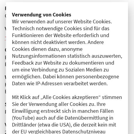
Fortbildungsformat
Verwendung von Cookies
Online
Wir verwenden auf unserer Website Cookies.
Technisch notwendige Cookies sind für das
Veranstaltungsreihe
Funktionieren der Website erforderlich und
Weitere Veranstaltungen dieser Reihe (5)
können nicht deaktiviert werden. Andere
Cookies dienen dazu, anonyme
Organisator(en)
Nutzungsinformationen statistisch auszuwerten,
BDC - Berufsverband der Deutschen Chirurgen e.V.
Feedback zur Website zu dokumentieren und
BDC|Akademie
um eine Verbindung zu Sozialen Medien zu
ermöglichen. Dabei können personenbezogene
Wissenschaftliche Leitung
Daten wie IP-Adressen verarbeitet werden.
Herr Prof. Dr. med. Benedikt Braun
BG Klinik Tübingen
Mit Klick auf „Alle Cookies akzeptieren“ stimmen
Sie der Verwendung aller Cookies zu. Ihre
Sponsor(en)
Einwilligung erstreckt sich in manchen Fällen
Rimasys
(YouTube) auch auf die Datenübermittlung in
Drittländer (etwa die USA), die derzeit kein mit
Veranstaltungsnummer
der EU vergleichbares Datenschutzniveau
2761102026001340089