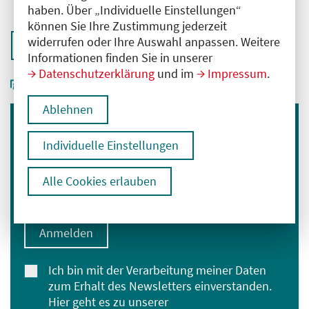
haben. Über „Individuelle Einstellungen“
können Sie Ihre Zustimmung jederzeit
widerrufen oder Ihre Auswahl anpassen. Weitere
Zurück zur Übersicht
Informationen finden Sie in unserer
Datenschutzerklärung
und im
Impressum
.
Ablehnen
Immer informiert bleiben
Individuelle Einstellungen
Melden Sie sich für unseren Newsletter an:
Alle Cookies erlauben
E-Mail-Adresse eingeben
Anmelden
Ich bin mit der Verarbeitung meiner Daten
zum Erhalt des Newsletters einverstanden.
Hier geht es zu unserer