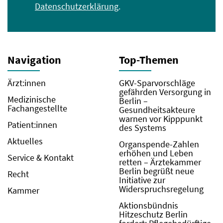
Datenschutzerklärung
.
Navigation
Top-Themen
Ärzt:innen
GKV-Sparvorschläge
gefährden Versorgung in
Medizinische
Berlin –
Fachangestellte
Gesundheitsakteure
warnen vor Kipppunkt
Patient:innen
des Systems
Aktuelles
Organspende-Zahlen
erhöhen und Leben
Service & Kontakt
retten – Ärztekammer
Berlin begrüßt neue
Recht
Initiative zur
Widerspruchsregelung
Kammer
Aktionsbündnis
Hitzeschutz Berlin