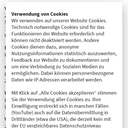
Veranstaltungsort
Verwendung von Cookies
Zentrum für Notfallmedizinische Simulation Westend
Wir verwenden auf unserer Website Cookies.
Spandauer Damm
Technisch notwendige Cookies sind für das
14050 Berlin
Funktionieren der Website erforderlich und
Charlottenburg-Wilmersdorf
können nicht deaktiviert werden. Andere
Cookies dienen dazu, anonyme
Fortbildungsformat
Nutzungsinformationen statistisch auszuwerten,
Präsenz
Feedback zur Website zu dokumentieren und
um eine Verbindung zu Sozialen Medien zu
Organisator(en)
ermöglichen. Dabei können personenbezogene
DRK Kliniken Berlin | Westend
Daten wie IP-Adressen verarbeitet werden.
Zentrum für Notfallmedizinische Simulation
Mit Klick auf „Alle Cookies akzeptieren“ stimmen
Wissenschaftliche Leitung
Sie der Verwendung aller Cookies zu. Ihre
Herr Dr. med. univ. Jonathan Frenz Dreßen
Einwilligung erstreckt sich in manchen Fällen
DRK Kliniken Berlin | Westend
(YouTube) auch auf die Datenübermittlung in
Drittländer (etwa die USA), die derzeit kein mit
Veranstaltungsnummer
der EU vergleichbares Datenschutzniveau
2761102026026690005