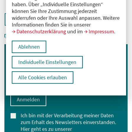
haben. Über „Individuelle Einstellungen“
können Sie Ihre Zustimmung jederzeit
widerrufen oder Ihre Auswahl anpassen. Weitere
Zurück zur Übersicht
Informationen finden Sie in unserer
Datenschutzerklärung
und im
Impressum
.
Ablehnen
Immer informiert bleiben
Individuelle Einstellungen
Melden Sie sich für unseren Newsletter an:
Alle Cookies erlauben
E-Mail-Adresse eingeben
Anmelden
Ich bin mit der Verarbeitung meiner Daten
zum Erhalt des Newsletters einverstanden.
Hier geht es zu unserer