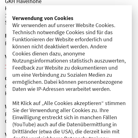
GKH Havelhöhe
Kladower Damm
14089 Berlin
Verwendung von Cookies
Spandau
Wir verwenden auf unserer Website Cookies.
Technisch notwendige Cookies sind für das
Fortbildungsformat
Funktionieren der Website erforderlich und
Präsenz
können nicht deaktiviert werden. Andere
Cookies dienen dazu, anonyme
Veranstaltungsreihe
Nutzungsinformationen statistisch auszuwerten,
Weitere Veranstaltungen dieser Reihe (12)
Feedback zur Website zu dokumentieren und
um eine Verbindung zu Sozialen Medien zu
Organisator(en)
ermöglichen. Dabei können personenbezogene
Gemeinschaftskrankenhaus Havelhöhe gGmbH
Daten wie IP-Adressen verarbeitet werden.
Klinik für Anthroposophische Medizin
Mit Klick auf „Alle Cookies akzeptieren“ stimmen
Wissenschaftliche Leitung
Sie der Verwendung aller Cookies zu. Ihre
Frau Dr. med. Julia Kalinka-Grafe
Einwilligung erstreckt sich in manchen Fällen
Gemeinschaftskrankenhaus Havelhöhe gGmbH
(YouTube) auch auf die Datenübermittlung in
Drittländer (etwa die USA), die derzeit kein mit
Veranstaltungsnummer