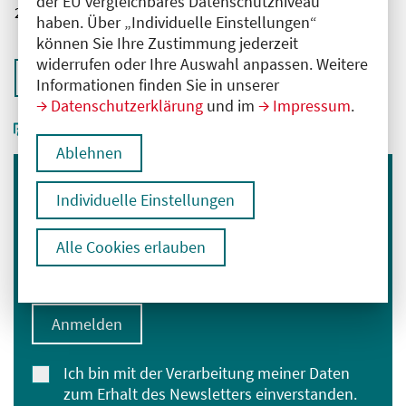
der EU vergleichbares Datenschutzniveau
2761102026004310030
haben. Über „Individuelle Einstellungen“
können Sie Ihre Zustimmung jederzeit
widerrufen oder Ihre Auswahl anpassen. Weitere
Zurück zur Übersicht
Informationen finden Sie in unserer
Datenschutzerklärung
und im
Impressum
.
Ablehnen
Immer informiert bleiben
Individuelle Einstellungen
Melden Sie sich für unseren Newsletter an:
Alle Cookies erlauben
E-Mail-Adresse eingeben
Anmelden
Ich bin mit der Verarbeitung meiner Daten
zum Erhalt des Newsletters einverstanden.