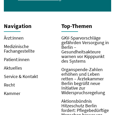
Navigation
Top-Themen
Ärzt:innen
GKV-Sparvorschläge
gefährden Versorgung in
Medizinische
Berlin –
Fachangestellte
Gesundheitsakteure
warnen vor Kipppunkt
Patient:innen
des Systems
Aktuelles
Organspende-Zahlen
erhöhen und Leben
Service & Kontakt
retten – Ärztekammer
Berlin begrüßt neue
Recht
Initiative zur
Widerspruchsregelung
Kammer
Aktionsbündnis
Hitzeschutz Berlin
fordert: Pflegebedürftige
Menschen besser vor