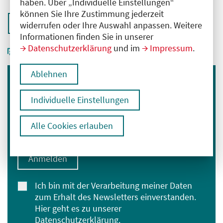
haben. Über „Individuelle Einstellungen“
können Sie Ihre Zustimmung jederzeit
Zurück zur Übersicht
widerrufen oder Ihre Auswahl anpassen. Weitere
Informationen finden Sie in unserer
Datenschutzerklärung
und im
Impressum
.
Ablehnen
Immer informiert bleiben
Individuelle Einstellungen
Melden Sie sich für unseren Newsletter an:
E-Mail-Adresse eingeben
Alle Cookies erlauben
Anmelden
Ich bin mit der Verarbeitung meiner Daten
zum Erhalt des Newsletters einverstanden.
Hier geht es zu unserer
Datenschutzerklärung
.