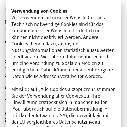
10243 Berlin
Friedrichshain-Kreuzberg
Verwendung von Cookies
Wir verwenden auf unserer Website Cookies.
Fortbildungsformat
Technisch notwendige Cookies sind für das
Präsenz
Funktionieren der Website erforderlich und
können nicht deaktiviert werden. Andere
Veranstaltungsreihe
Cookies dienen dazu, anonyme
Weitere Veranstaltungen dieser Reihe (8)
Nutzungsinformationen statistisch auszuwerten,
Feedback zur Website zu dokumentieren und
Organisator(en)
um eine Verbindung zu Sozialen Medien zu
MVZ - Diagnostisch Therapeutisches Zentrum
ermöglichen. Dabei können personenbezogene
DTZ am Frankfurter Tor
Daten wie IP-Adressen verarbeitet werden.
Wissenschaftliche Leitung
Mit Klick auf „Alle Cookies akzeptieren“ stimmen
Herr Prof. Dr. sc. med. Wolfgang Mohnike
Sie der Verwendung aller Cookies zu. Ihre
MVZ - Diagnostisch Therapeutisches Zentrum
Einwilligung erstreckt sich in manchen Fällen
(YouTube) auch auf die Datenübermittlung in
Veranstaltungsnummer
Drittländer (etwa die USA), die derzeit kein mit
2761102025058150052
der EU vergleichbares Datenschutzniveau