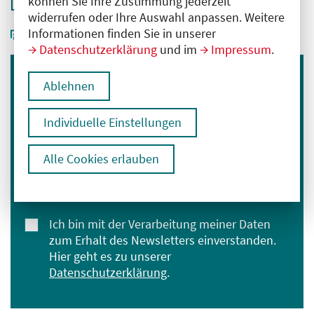
können Sie Ihre Zustimmung jederzeit
widerrufen oder Ihre Auswahl anpassen. Weitere
Informationen finden Sie in unserer
Datenschutzerklärung
und im
Impressum
.
Ablehnen
Immer informiert bleiben
Melden Sie sich für unseren Newsletter an:
Individuelle Einstellungen
E-Mail-Adresse eingeben
Alle Cookies erlauben
Anmelden
Ich bin mit der Verarbeitung meiner Daten
zum Erhalt des Newsletters einverstanden.
Hier geht es zu unserer
Datenschutzerklärung
.