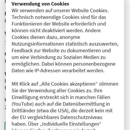
Friedrichshain-Kreuzberg
Verwendung von Cookies
Wir verwenden auf unserer Website Cookies.
Fortbildungsformat
Technisch notwendige Cookies sind für das
Präsenz
Funktionieren der Website erforderlich und
können nicht deaktiviert werden. Andere
Veranstaltungsreihe
Cookies dienen dazu, anonyme
Weitere Veranstaltungen dieser Reihe (5)
Nutzungsinformationen statistisch auszuwerten,
Feedback zur Website zu dokumentieren und
Organisator(en)
um eine Verbindung zu Sozialen Medien zu
Praxis Paidion Berlin
ermöglichen. Dabei können personenbezogene
Daten wie IP-Adressen verarbeitet werden.
Wissenschaftliche Leitung
Frau Dr. med. Annika Nietzel
Mit Klick auf „Alle Cookies akzeptieren“ stimmen
Praxis Paidion Berlin
Sie der Verwendung aller Cookies zu. Ihre
Einwilligung erstreckt sich in manchen Fällen
Veranstaltungsnummer
(YouTube) auch auf die Datenübermittlung in
2761102026027940011
Drittländer (etwa die USA), die derzeit kein mit
der EU vergleichbares Datenschutzniveau
haben. Über „Individuelle Einstellungen“
Zurück zur Übersicht