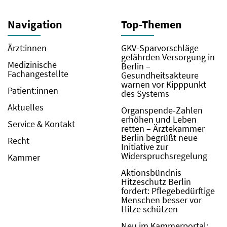
Navigation
Top-Themen
Ärzt:innen
GKV-Sparvorschläge
gefährden Versorgung in
Medizinische
Berlin –
Fachangestellte
Gesundheitsakteure
warnen vor Kipppunkt
Patient:innen
des Systems
Aktuelles
Organspende-Zahlen
erhöhen und Leben
Service & Kontakt
retten – Ärztekammer
Berlin begrüßt neue
Recht
Initiative zur
Widerspruchsregelung
Kammer
Aktionsbündnis
Hitzeschutz Berlin
fordert: Pflegebedürftige
Menschen besser vor
Hitze schützen
Neu im Kammerportal: