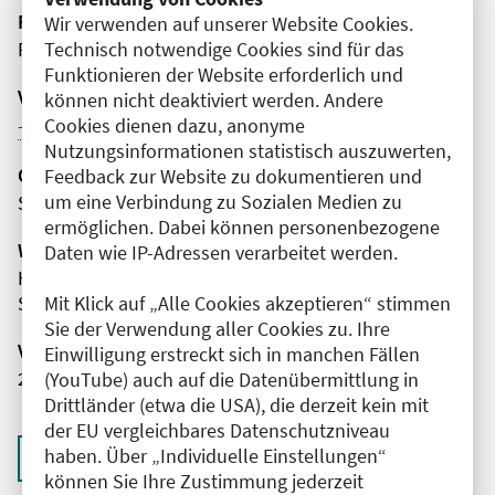
Fortbildungsformat
Wir verwenden auf unserer Website Cookies.
Technisch notwendige Cookies sind für das
Präsenz
Funktionieren der Website erforderlich und
Veranstaltungsreihe
können nicht deaktiviert werden. Andere
Cookies dienen dazu, anonyme
Weitere Veranstaltungen dieser Reihe (6)
Nutzungsinformationen statistisch auszuwerten,
Organisator(en)
Feedback zur Website zu dokumentieren und
um eine Verbindung zu Sozialen Medien zu
St. Joseph Krankenhaus Berlin Tempelhof GmbH
ermöglichen. Dabei können personenbezogene
Wissenschaftliche Leitung
Daten wie IP-Adressen verarbeitet werden.
Herr Marcel Möller
Mit Klick auf „Alle Cookies akzeptieren“ stimmen
St. Joseph Krankenhaus Berlin Tempelhof GmbH
Sie der Verwendung aller Cookies zu. Ihre
Veranstaltungsnummer
Einwilligung erstreckt sich in manchen Fällen
2761102026004080112
(YouTube) auch auf die Datenübermittlung in
Drittländer (etwa die USA), die derzeit kein mit
der EU vergleichbares Datenschutzniveau
haben. Über „Individuelle Einstellungen“
Zurück zur Übersicht
können Sie Ihre Zustimmung jederzeit