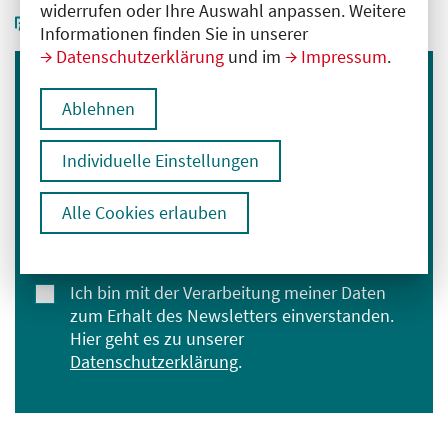
widerrufen oder Ihre Auswahl anpassen. Weitere
Informationen finden Sie in unserer
Datenschutzerklärung
und im
Impressum
.
Immer informiert bleiben
Ablehnen
Melden Sie sich für unseren Newsletter an:
Individuelle Einstellungen
E-Mail-Adresse eingeben
Alle Cookies erlauben
Anmelden
Ich bin mit der Verarbeitung meiner Daten
zum Erhalt des Newsletters einverstanden.
Hier geht es zu unserer
Datenschutzerklärung
.