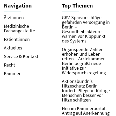
Navigation
Top-Themen
Ärzt:innen
GKV-Sparvorschläge
gefährden Versorgung in
Medizinische
Berlin –
Fachangestellte
Gesundheitsakteure
warnen vor Kipppunkt
Patient:innen
des Systems
Aktuelles
Organspende-Zahlen
erhöhen und Leben
Service & Kontakt
retten – Ärztekammer
Berlin begrüßt neue
Recht
Initiative zur
Widerspruchsregelung
Kammer
Aktionsbündnis
Hitzeschutz Berlin
fordert: Pflegebedürftige
Menschen besser vor
Hitze schützen
Neu im Kammerportal:
Antrag auf Anerkennung