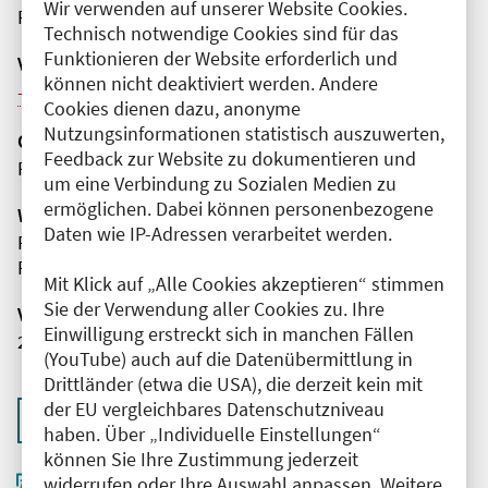
Wir verwenden auf unserer Website Cookies.
Präsenz
Technisch notwendige Cookies sind für das
Funktionieren der Website erforderlich und
Veranstaltungsreihe
können nicht deaktiviert werden. Andere
Weitere Veranstaltungen dieser Reihe (5)
Cookies dienen dazu, anonyme
Nutzungsinformationen statistisch auszuwerten,
Organisator(en)
Feedback zur Website zu dokumentieren und
Praxis Dr. med. Olivia Westphal
um eine Verbindung zu Sozialen Medien zu
ermöglichen. Dabei können personenbezogene
Wissenschaftliche Leitung
Daten wie IP-Adressen verarbeitet werden.
Frau Dr. med. Olivia Westphal
Praxis Dr. med. Olivia Westphal
Mit Klick auf „Alle Cookies akzeptieren“ stimmen
Sie der Verwendung aller Cookies zu. Ihre
Veranstaltungsnummer
Einwilligung erstreckt sich in manchen Fällen
2761102026002920087
(YouTube) auch auf die Datenübermittlung in
Drittländer (etwa die USA), die derzeit kein mit
der EU vergleichbares Datenschutzniveau
Zurück zur Übersicht
haben. Über „Individuelle Einstellungen“
können Sie Ihre Zustimmung jederzeit
widerrufen oder Ihre Auswahl anpassen. Weitere