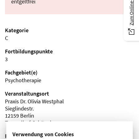
Zum Online-Magazin
entgeltfrei
Kategorie
C
Fortbildungspunkte
3
Fachgebiet(e)
Psychotherapie
Veranstaltungsort
Praxis Dr. Olivia Westphal
Sieglindestr.
12159 Berlin
Tempelhof-Schöneberg
Verwendung von Cookies
Fortbildungsformat