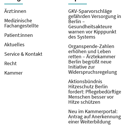
Ärzt:innen
GKV-Sparvorschläge
gefährden Versorgung in
Medizinische
Berlin –
Fachangestellte
Gesundheitsakteure
warnen vor Kipppunkt
Patient:innen
des Systems
Aktuelles
Organspende-Zahlen
erhöhen und Leben
Service & Kontakt
retten – Ärztekammer
Berlin begrüßt neue
Recht
Initiative zur
Widerspruchsregelung
Kammer
Aktionsbündnis
Hitzeschutz Berlin
fordert: Pflegebedürftige
Menschen besser vor
Hitze schützen
Neu im Kammerportal:
Antrag auf Anerkennung
einer Weiterbildung