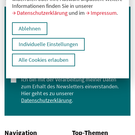
Informationen finden Sie in unserer
Datenschutzerklärung
und im
Impressum
.
Immer informiert bleiben
Ablehnen
Melden Sie sich für unseren Newsletter an:
E-Mail-Adresse eingeben
Individuelle Einstellungen
Alle Cookies erlauben
Anmelden
Ich bin mit der Verarbeitung meiner Daten
zum Erhalt des Newsletters einverstanden.
Hier geht es zu unserer
Datenschutzerklärung
.
Navigation
Top-Themen