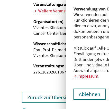
Veranstaltungsreihe
Verwendung von C
Weitere Veranstaltungen dieser Reihe (
Wir verwenden auf 
Funktionieren der 
Organisator(en)
dienen dazu, anony
Vivantes Klinikum Neukölln
dokumentieren und
Cancer Center Berlin-Neukölln
personenbezogene D
Wissenschaftliche Leitung
Mit Klick auf „Alle
Frau Prof. Dr. med. Maike de Wit
Einwilligung erstre
Vivantes Klinikum Neukölln
Drittländer (etwa d
Über „Individuelle
Veranstaltungsnummer
Auswahl anpassen. 
2761102026018670122
Impressum
.
Ablehnen
Zurück zur Übersicht