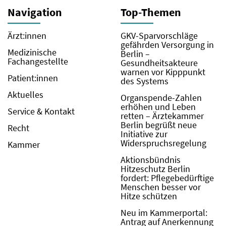
Navigation
Top-Themen
Ärzt:innen
GKV-Sparvorschläge
gefährden Versorgung in
Medizinische
Berlin –
Fachangestellte
Gesundheitsakteure
warnen vor Kipppunkt
Patient:innen
des Systems
Aktuelles
Organspende-Zahlen
erhöhen und Leben
Service & Kontakt
retten – Ärztekammer
Berlin begrüßt neue
Recht
Initiative zur
Widerspruchsregelung
Kammer
Aktionsbündnis
Hitzeschutz Berlin
fordert: Pflegebedürftige
Menschen besser vor
Hitze schützen
Neu im Kammerportal:
Antrag auf Anerkennung