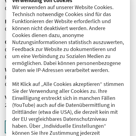
Verwendung von Cookies
Veranstaltungsort
Wir verwenden auf unserer Website Cookies.
Online
Technisch notwendige Cookies sind für das
Funktionieren der Website erforderlich und
Fortbildungsformat
können nicht deaktiviert werden. Andere
Online
Cookies dienen dazu, anonyme
Nutzungsinformationen statistisch auszuwerten,
Organisator(en)
Feedback zur Website zu dokumentieren und
Charité - Universitätsmedizin Berlin
um eine Verbindung zu Sozialen Medien zu
Campus Mitte
ermöglichen. Dabei können personenbezogene
Wissenschaftliche Leitung
Daten wie IP-Adressen verarbeitet werden.
Frau Dr. med. Susanne Döpfmer
Mit Klick auf „Alle Cookies akzeptieren“ stimmen
Charité - Universitätsmedizin Berlin
Sie der Verwendung aller Cookies zu. Ihre
Veranstaltungsnummer
Einwilligung erstreckt sich in manchen Fällen
(YouTube) auch auf die Datenübermittlung in
2761102026041110005
Drittländer (etwa die USA), die derzeit kein mit
der EU vergleichbares Datenschutzniveau
haben. Über „Individuelle Einstellungen“
Zurück zur Übersicht
können Sie Ihre Zustimmung jederzeit