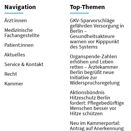
Navigation
Top-Themen
Ärzt:innen
GKV-Sparvorschläge
gefährden Versorgung in
Medizinische
Berlin –
Fachangestellte
Gesundheitsakteure
warnen vor Kipppunkt
Patient:innen
des Systems
Aktuelles
Organspende-Zahlen
erhöhen und Leben
Service & Kontakt
retten – Ärztekammer
Berlin begrüßt neue
Recht
Initiative zur
Widerspruchsregelung
Kammer
Aktionsbündnis
Hitzeschutz Berlin
fordert: Pflegebedürftige
Menschen besser vor
Hitze schützen
Neu im Kammerportal:
Antrag auf Anerkennung