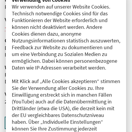
Wir verwenden auf unserer Website Cookies.
Präsenz
Technisch notwendige Cookies sind für das
Veranstaltungsreihe
Funktionieren der Website erforderlich und
können nicht deaktiviert werden. Andere
Weitere Veranstaltungen dieser Reihe (5)
Cookies dienen dazu, anonyme
Nutzungsinformationen statistisch auszuwerten,
Organisator(en)
Feedback zur Website zu dokumentieren und
DRK Kliniken Berlin | Mitte
um eine Verbindung zu Sozialen Medien zu
Institut für diagnostische und
ermöglichen. Dabei können personenbezogene
Wissenschaftliche Leitung
Daten wie IP-Adressen verarbeitet werden.
Frau Dr. med. Ellen Foert
Mit Klick auf „Alle Cookies akzeptieren“ stimmen
DRK Kliniken Berlin | Mitte
Sie der Verwendung aller Cookies zu. Ihre
Veranstaltungsnummer
Einwilligung erstreckt sich in manchen Fällen
(YouTube) auch auf die Datenübermittlung in
2761102025054220081
Drittländer (etwa die USA), die derzeit kein mit
der EU vergleichbares Datenschutzniveau
haben. Über „Individuelle Einstellungen“
Zurück zur Übersicht
können Sie Ihre Zustimmung jederzeit