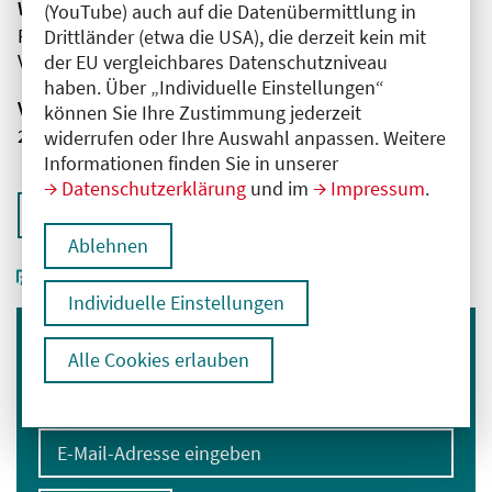
Wissenschaftliche Leitung
(YouTube) auch auf die Datenübermittlung in
Frau Dr. med. Ute Mendes
Drittländer (etwa die USA), die derzeit kein mit
Vivantes Klinikum im Friedrichshain
der EU vergleichbares Datenschutzniveau
haben. Über „Individuelle Einstellungen“
Veranstaltungsnummer
können Sie Ihre Zustimmung jederzeit
2761102026015740001
widerrufen oder Ihre Auswahl anpassen. Weitere
Informationen finden Sie in unserer
Datenschutzerklärung
und im
Impressum
.
Zurück zur Übersicht
Ablehnen
Individuelle Einstellungen
Alle Cookies erlauben
Immer informiert bleiben
Melden Sie sich für unseren Newsletter an:
E-Mail-Adresse eingeben