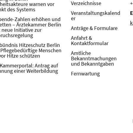
Verzeichnisse
+
eitsakteure warnen vor
kt des Systems
Veranstaltungskalend
E
er
pende-Zahlen erhöhen und
k
etten – Ärztekammer Berlin
Anträge & Formulare
neue Initiative zur
pruchsregelung
Anfahrt &
Kontaktformular
bündnis Hitzeschutz Berlin
: Pflegebedürftige Menschen
Amtliche
vor Hitze schützen
Bekanntmachungen
und Bekanntgaben
Kammerportal: Antrag auf
nung einer Weiterbildung
Fernwartung