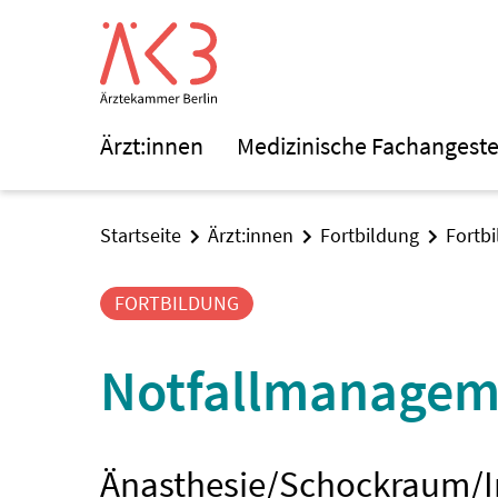
Ärzt:innen
Medizinische Fachangeste
Startseite
Ärzt:innen
Fortbildung
Fortb
FORTBILDUNG
Notfallmanageme
Änasthesie/Schockraum/I