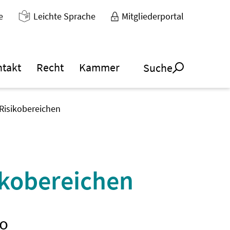
e
Leichte Sprache
Mitgliederportal
ntakt
Recht
Kammer
Suche
Risikobereichen
ikobereichen
do