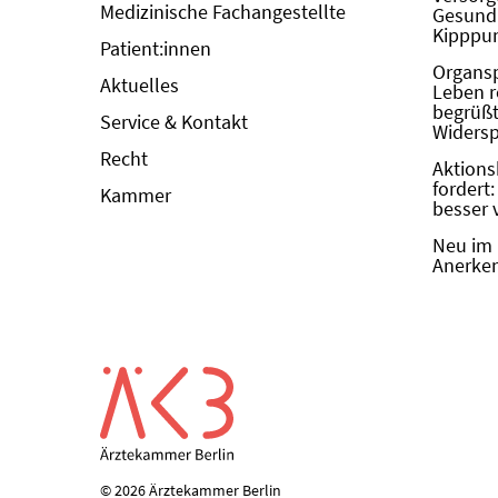
Medizinische Fachangestellte
Gesundh
Kipppun
Patient:innen
Organs
Aktuelles
Leben r
begrüßt 
Service & Kontakt
Widers
Recht
Aktions
fordert
Kammer
besser 
Neu im 
Anerken
© 2026 Ärztekammer Berlin