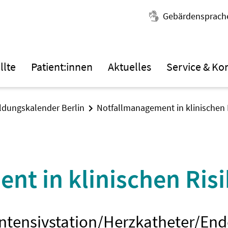
Gebärdensprach
llte
Patient:innen
Aktuelles
Service & Ko
ildungskalender Berlin
Notfallmanagement in klinischen 
nt in klinischen Ris
ntensivstation/Herzkatheter/En