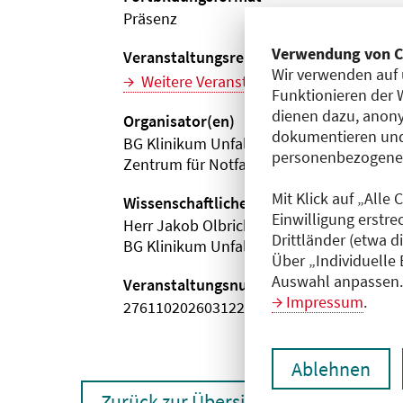
Präsenz
Verwendung von C
Veranstaltungsreihe
Wir verwenden auf 
Weitere Veranstaltungen dieser Reihe (
Funktionieren der 
dienen dazu, anony
Organisator(en)
dokumentieren und
BG Klinikum Unfallkrankenhaus Berlin 
personenbezogene D
Zentrum für Notfalltraining
Mit Klick auf „Alle
Wissenschaftliche Leitung
Einwilligung erstre
Herr Jakob Olbrich
Drittländer (etwa d
BG Klinikum Unfallkrankenhaus Berlin 
Über „Individuelle
Auswahl anpassen. 
Veranstaltungsnummer
Impressum
.
2761102026031220079
Ablehnen
Zurück zur Übersicht