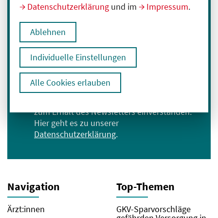
Immer informiert bleiben
Datenschutzerklärung
und im
Impressum
.
Melden Sie sich für unseren Newsletter an:
Ablehnen
E-Mail-Adresse eingeben
Individuelle Einstellungen
Anmelden
Alle Cookies erlauben
Ich bin mit der Verarbeitung meiner Daten
zum Erhalt des Newsletters einverstanden.
Hier geht es zu unserer
Datenschutzerklärung
.
Navigation
Top-Themen
Ärzt:innen
GKV-Sparvorschläge
gefährden Versorgung in