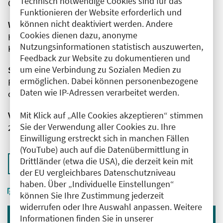
Technisch notwendige Cookies sind für das
CME-Team
Funktionieren der Website erforderlich und
können nicht deaktiviert werden. Andere
Wissenschaftliche Leitung
Cookies dienen dazu, anonyme
Herr Prof. Dr. med. Christoph Rischpler
Nutzungsinformationen statistisch auszuwerten,
Klinikum Stuttgart
Feedback zur Website zu dokumentieren und
um eine Verbindung zu Sozialen Medien zu
Sponsor(en)
ermöglichen. Dabei können personenbezogene
Pfizer Pharma GmbH
Daten wie IP-Adressen verarbeitet werden.
cme-Team
Veranstaltungsnummer
Mit Klick auf „Alle Cookies akzeptieren“ stimmen
Sie der Verwendung aller Cookies zu. Ihre
2761102025033520007
Einwilligung erstreckt sich in manchen Fällen
(YouTube) auch auf die Datenübermittlung in
Drittländer (etwa die USA), die derzeit kein mit
Zurück zur Übersicht
der EU vergleichbares Datenschutzniveau
haben. Über „Individuelle Einstellungen“
können Sie Ihre Zustimmung jederzeit
widerrufen oder Ihre Auswahl anpassen. Weitere
Informationen finden Sie in unserer