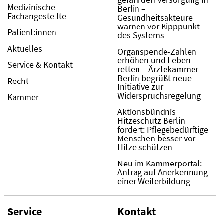
Medizinische
Berlin –
Fachangestellte
Gesundheitsakteure
warnen vor Kipppunkt
Patient:innen
des Systems
Aktuelles
Organspende-Zahlen
erhöhen und Leben
Service & Kontakt
retten – Ärztekammer
Berlin begrüßt neue
Recht
Initiative zur
Widerspruchsregelung
Kammer
Aktionsbündnis
Hitzeschutz Berlin
fordert: Pflegebedürftige
Menschen besser vor
Hitze schützen
Neu im Kammerportal:
Antrag auf Anerkennung
einer Weiterbildung
Service
Kontakt