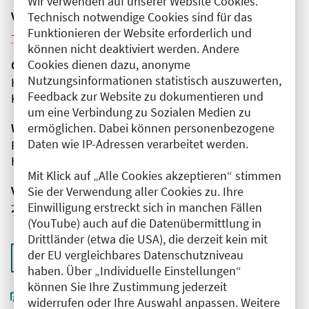
Wir verwenden auf unserer Website Cookies.
Veranstaltungsreihe
Technisch notwendige Cookies sind für das
Funktionieren der Website erforderlich und
Weitere Veranstaltungen dieser Reihe (8)
können nicht deaktiviert werden. Andere
Cookies dienen dazu, anonyme
Organisator(en)
Nutzungsinformationen statistisch auszuwerten,
HELIOS Klinikum Berlin-Buch
Feedback zur Website zu dokumentieren und
Klinik für Gynäkologie und Geburtshilfe
um eine Verbindung zu Sozialen Medien zu
ermöglichen. Dabei können personenbezogene
Wissenschaftliche Leitung
Daten wie IP-Adressen verarbeitet werden.
Frau Dr. med. Christine Mau
HELIOS Klinikum Berlin-Buch
Mit Klick auf „Alle Cookies akzeptieren“ stimmen
Veranstaltungsnummer
Sie der Verwendung aller Cookies zu. Ihre
Einwilligung erstreckt sich in manchen Fällen
2761102026000690070
(YouTube) auch auf die Datenübermittlung in
Drittländer (etwa die USA), die derzeit kein mit
der EU vergleichbares Datenschutzniveau
Zurück zur Übersicht
haben. Über „Individuelle Einstellungen“
können Sie Ihre Zustimmung jederzeit
widerrufen oder Ihre Auswahl anpassen. Weitere