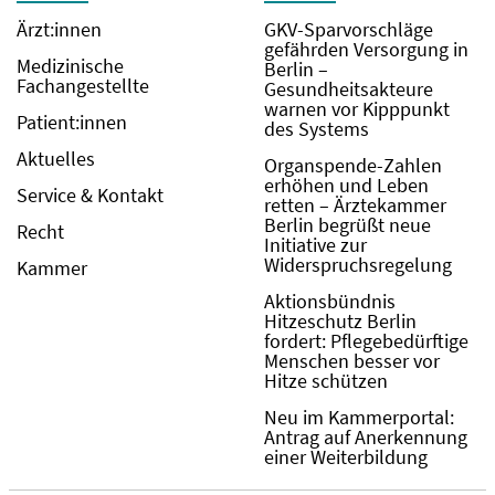
Ärzt:innen
GKV-Sparvorschläge
gefährden Versorgung in
Medizinische
Berlin –
Fachangestellte
Gesundheitsakteure
warnen vor Kipppunkt
Patient:innen
des Systems
Aktuelles
Organspende-Zahlen
erhöhen und Leben
Service & Kontakt
retten – Ärztekammer
Berlin begrüßt neue
Recht
Initiative zur
Widerspruchsregelung
Kammer
Aktionsbündnis
Hitzeschutz Berlin
fordert: Pflegebedürftige
Menschen besser vor
Hitze schützen
Neu im Kammerportal:
Antrag auf Anerkennung
einer Weiterbildung