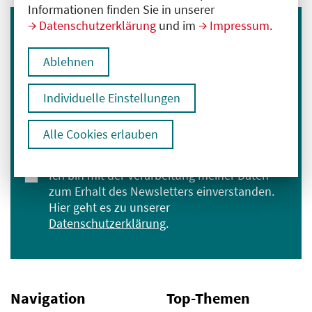
Informationen finden Sie in unserer
Datenschutzerklärung
und im
Impressum
.
Immer informiert bleiben
Ablehnen
Melden Sie sich für unseren Newsletter an:
E-Mail-Adresse eingeben
Individuelle Einstellungen
Alle Cookies erlauben
Anmelden
Ich bin mit der Verarbeitung meiner Daten
zum Erhalt des Newsletters einverstanden.
Hier geht es zu unserer
Datenschutzerklärung
.
Navigation
Top-Themen