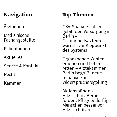
Navigation
Top-Themen
Ärzt:innen
GKV-Sparvorschläge
gefährden Versorgung in
Medizinische
Berlin –
Fachangestellte
Gesundheitsakteure
warnen vor Kipppunkt
Patient:innen
des Systems
Aktuelles
Organspende-Zahlen
erhöhen und Leben
Service & Kontakt
retten – Ärztekammer
Berlin begrüßt neue
Recht
Initiative zur
Widerspruchsregelung
Kammer
Aktionsbündnis
Hitzeschutz Berlin
fordert: Pflegebedürftige
Menschen besser vor
Hitze schützen