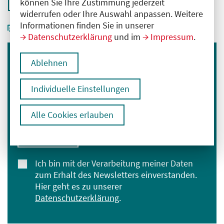
Zurück zur Übersicht
können Sie Ihre Zustimmung jederzeit
widerrufen oder Ihre Auswahl anpassen. Weitere
Informationen finden Sie in unserer
Datenschutzerklärung
und im
Impressum
.
Ablehnen
Immer informiert bleiben
Melden Sie sich für unseren Newsletter an:
Individuelle Einstellungen
E-Mail-Adresse eingeben
Alle Cookies erlauben
Anmelden
Ich bin mit der Verarbeitung meiner Daten
zum Erhalt des Newsletters einverstanden.
Hier geht es zu unserer
Datenschutzerklärung
.