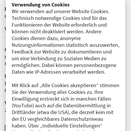
Verwendung von Cookies
Fortbildungsformat
Wir verwenden auf unserer Website Cookies.
Online
Technisch notwendige Cookies sind für das
Funktionieren der Website erforderlich und
Veranstaltungsreihe
können nicht deaktiviert werden. Andere
Weitere Veranstaltungen dieser Reihe (6)
Cookies dienen dazu, anonyme
Nutzungsinformationen statistisch auszuwerten,
Organisator(en)
Feedback zur Website zu dokumentieren und
Charité - Universitätsmedizin Berlin
um eine Verbindung zu Sozialen Medien zu
Campus Mitte
ermöglichen. Dabei können personenbezogene
Daten wie IP-Adressen verarbeitet werden.
Wissenschaftliche Leitung
Frau Prof. Dr. med. Margitta Worm
Mit Klick auf „Alle Cookies akzeptieren“ stimmen
Charité - Universitätsmedizin Berlin
Sie der Verwendung aller Cookies zu. Ihre
Einwilligung erstreckt sich in manchen Fällen
Veranstaltungsnummer
(YouTube) auch auf die Datenübermittlung in
2761102026020750029
Drittländer (etwa die USA), die derzeit kein mit
der EU vergleichbares Datenschutzniveau
haben. Über „Individuelle Einstellungen“