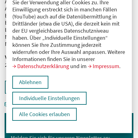
Alnylam Germany GmbH
Sie der Verwendung aller Cookies zu. Ihre
Amgen GmbH
Einwilligung erstreckt sich in manchen Fällen
Bayer AG
(YouTube) auch auf die Datenübermittlung in
Boehringer Ingelheim Pharma GmbH & Co. KG
Drittländer (etwa die USA), die derzeit kein mit
Lilly Deutschland GmbH
der EU vergleichbares Datenschutzniveau
MSD Sharp & Dohme GmbH
haben. Über „Individuelle Einstellungen“
Novartis Pharma GmbH
können Sie Ihre Zustimmung jederzeit
widerrufen oder Ihre Auswahl anpassen. Weitere
Veranstaltungsnummer
Informationen finden Sie in unserer
2761102026030770009
Datenschutzerklärung
und im
Impressum
.
Ablehnen
Zurück zur Übersicht
Individuelle Einstellungen
Alle Cookies erlauben
Immer informiert bleiben
Melden Sie sich für unseren Newsletter an: