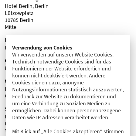
Hotel Berlin, Berlin
Lützowplatz
10785 Berlin
Mitte
Fortbildungsformat
Verwendung von Cookies
Präsenz
Wir verwenden auf unserer Website Cookies.
Organisator(en)
Technisch notwendige Cookies sind für das
Medpoint GmbH
Funktionieren der Website erforderlich und
können nicht deaktiviert werden. Andere
Wissenschaftliche Leitung
Cookies dienen dazu, anonyme
Herr Prof. Dr. med. Ulf Landmesser
Nutzungsinformationen statistisch auszuwerten,
Charité - Universitätsmedizin Berlin
Feedback zur Website zu dokumentieren und
um eine Verbindung zu Sozialen Medien zu
Sponsor(en)
ermöglichen. Dabei können personenbezogene
Bristol Myers Squibb GmbH & Co. KGaA
Daten wie IP-Adressen verarbeitet werden.
Novo Nordisk Pharma GmbH
Sanofi-Aventis Deutschland GmbH
Mit Klick auf „Alle Cookies akzeptieren“ stimmen