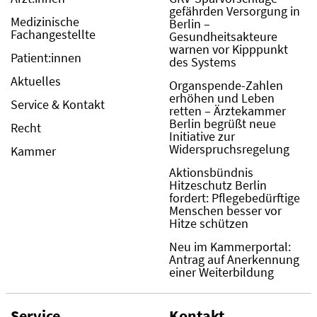
gefährden Versorgung in
Medizinische
Berlin –
Fachangestellte
Gesundheitsakteure
warnen vor Kipppunkt
Patient:innen
des Systems
Aktuelles
Organspende-Zahlen
erhöhen und Leben
Service & Kontakt
retten – Ärztekammer
Berlin begrüßt neue
Recht
Initiative zur
Widerspruchsregelung
Kammer
Aktionsbündnis
Hitzeschutz Berlin
fordert: Pflegebedürftige
Menschen besser vor
Hitze schützen
Neu im Kammerportal:
Antrag auf Anerkennung
einer Weiterbildung
Service
Kontakt