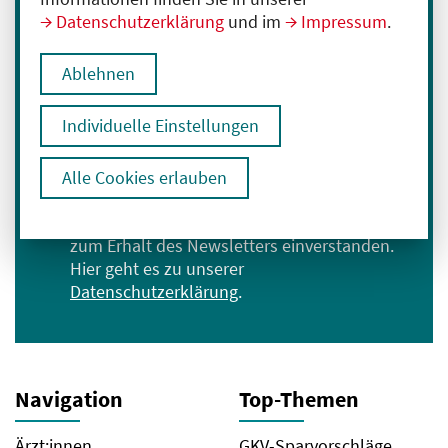
Datenschutzerklärung
und im
Impressum
.
Immer informiert bleiben
Melden Sie sich für unseren Newsletter an:
Ablehnen
E-Mail-Adresse eingeben
Individuelle Einstellungen
Anmelden
Alle Cookies erlauben
Ich bin mit der Verarbeitung meiner Daten
zum Erhalt des Newsletters einverstanden.
Hier geht es zu unserer
Datenschutzerklärung
.
Navigation
Top-Themen
Ärzt:innen
GKV-Sparvorschläge