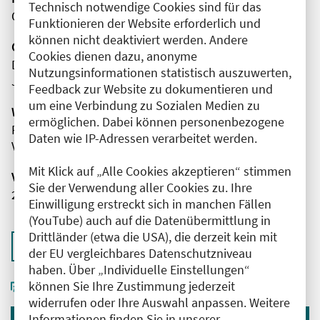
Technisch notwendige Cookies sind für das
Online
Funktionieren der Website erforderlich und
können nicht deaktiviert werden. Andere
Organisator(en)
Cookies dienen dazu, anonyme
Deutsche Gesellschaft für Sozialpädiatrie und
Nutzungsinformationen statistisch auszuwerten,
Jugendmedizin e.V.
Feedback zur Website zu dokumentieren und
um eine Verbindung zu Sozialen Medien zu
Wissenschaftliche Leitung
ermöglichen. Dabei können personenbezogene
Frau Dr. med. Ute Mendes
Daten wie IP-Adressen verarbeitet werden.
Vivantes Klinikum im Friedrichshain
Mit Klick auf „Alle Cookies akzeptieren“ stimmen
Veranstaltungsnummer
Sie der Verwendung aller Cookies zu. Ihre
2761102026030170002
Einwilligung erstreckt sich in manchen Fällen
(YouTube) auch auf die Datenübermittlung in
Drittländer (etwa die USA), die derzeit kein mit
Zurück zur Übersicht
der EU vergleichbares Datenschutzniveau
haben. Über „Individuelle Einstellungen“
können Sie Ihre Zustimmung jederzeit
widerrufen oder Ihre Auswahl anpassen. Weitere
Informationen finden Sie in unserer