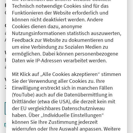
Fortbildungsformat
Technisch notwendige Cookies sind für das
Funktionieren der Website erforderlich und
Online
können nicht deaktiviert werden. Andere
Organisator(en)
Cookies dienen dazu, anonyme
arznei-telegramm
Nutzungsinformationen statistisch auszuwerten,
A.T.I. Arzneimittelinformation Berlin GmbH
Feedback zur Website zu dokumentieren und
um eine Verbindung zu Sozialen Medien zu
Wissenschaftliche Leitung
ermöglichen. Dabei können personenbezogene
Herr René Siewczynski
Daten wie IP-Adressen verarbeitet werden.
arznei-telegramm
Mit Klick auf „Alle Cookies akzeptieren“ stimmen
Veranstaltungsnummer
Sie der Verwendung aller Cookies zu. Ihre
2761102024043880121
Einwilligung erstreckt sich in manchen Fällen
(YouTube) auch auf die Datenübermittlung in
Drittländer (etwa die USA), die derzeit kein mit
der EU vergleichbares Datenschutzniveau
Zurück zur Übersicht
haben. Über „Individuelle Einstellungen“
können Sie Ihre Zustimmung jederzeit
widerrufen oder Ihre Auswahl anpassen. Weitere