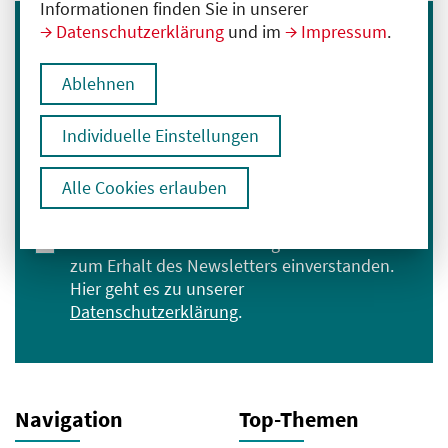
Informationen finden Sie in unserer
Datenschutzerklärung
und im
Impressum
.
Immer informiert bleiben
Melden Sie sich für unseren Newsletter an:
Ablehnen
E-Mail-Adresse eingeben
Individuelle Einstellungen
Alle Cookies erlauben
Anmelden
Ich bin mit der Verarbeitung meiner Daten
zum Erhalt des Newsletters einverstanden.
Hier geht es zu unserer
Datenschutzerklärung
.
Navigation
Top-Themen