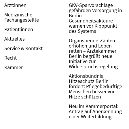
Ärzt:innen
GKV-Sparvorschläge
gefährden Versorgung in
Medizinische
Berlin –
Fachangestellte
Gesundheitsakteure
warnen vor Kipppunkt
Patient:innen
des Systems
Aktuelles
Organspende-Zahlen
erhöhen und Leben
Service & Kontakt
retten – Ärztekammer
Berlin begrüßt neue
Recht
Initiative zur
Widerspruchsregelung
Kammer
Aktionsbündnis
Hitzeschutz Berlin
fordert: Pflegebedürftige
Menschen besser vor
Hitze schützen
Neu im Kammerportal:
Antrag auf Anerkennung
einer Weiterbildung