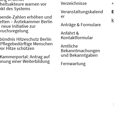
Verzeichnisse
+
eitsakteure warnen vor
kt des Systems
Veranstaltungskalend
E
er
pende-Zahlen erhöhen und
k
etten – Ärztekammer Berlin
Anträge & Formulare
neue Initiative zur
pruchsregelung
Anfahrt &
Kontaktformular
bündnis Hitzeschutz Berlin
: Pflegebedürftige Menschen
Amtliche
vor Hitze schützen
Bekanntmachungen
und Bekanntgaben
Kammerportal: Antrag auf
nung einer Weiterbildung
Fernwartung