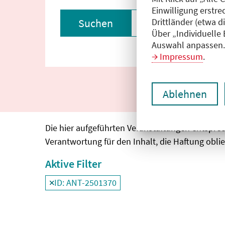
Einwilligung erstre
Drittländer (etwa d
Suchen
Filter zurückset
Über „Individuelle
Auswahl anpassen. 
Impressum
.
Ablehnen
Die hier aufgeführten Veranstaltungen entspre
Verantwortung für den Inhalt, die Haftung oblie
Aktive Filter
ID: ANT-2501370
Filter
deaktivieren und Suchergebnisse neu