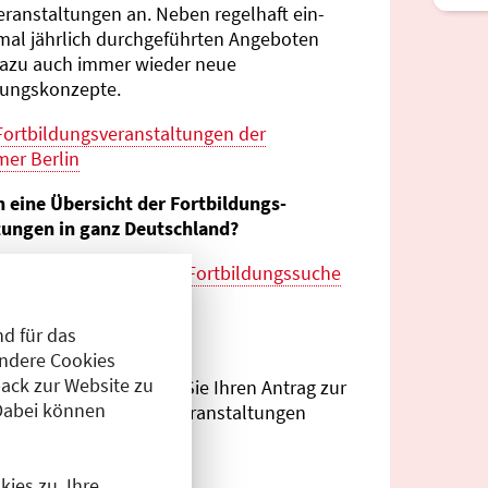
eranstaltungen an. Neben regelhaft ein-
mal jährlich durch­geführten Angeboten
azu auch immer wieder neue
tungs­konzepte.
Fortbildungs­veranstaltungen der
er Berlin
n eine Übersicht der Fortbildungs­
tungen in ganz Deutschland?
es zur
bundes­weiten Fortbildungs­suche
esärztekammer
d für das
eranstalter?
Andere Cookies
ack zur Website zu
Antragsportal
können Sie Ihren Antrag zur
Dabei können
ng von Fortbildungs­veranstaltungen
.
ies zu. Ihre