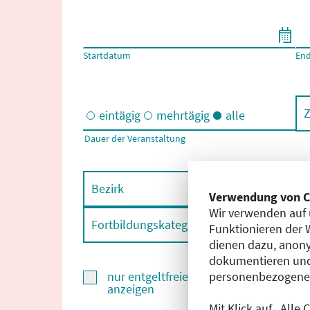
Filtern nach Start- und Enddatum
Startdatum
En
Z
eintägig
mehrtägig
alle
Dauer der Veranstaltung
Eintägige und/oder mehrtägige Veranstaltungen
Bezirk
F
Verwendung von C
Wir verwenden auf 
Fortbildungskategorie
F
Funktionieren der 
dienen dazu, anony
dokumentieren und
personenbezogene D
nur entgeltfreie Fortbildungen
anzeigen
Mit Klick auf „Alle