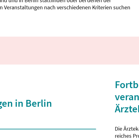
d und in Berlin stattfinden oder bei denen der
nnen Veranstaltungen nach verschiedenen Kriterien suchen
Fortb
veran
en in Berlin
Ärzt
Die Ärzte
 2 Zeichen eingegeben wurden.
reiches P