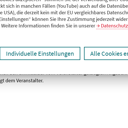
ckt sich in manchen Fällen (YouTube) auch auf die Datenübe
ie USA), die derzeit kein mit der EU vergleichbares Datensc
zen
Ergebnisse drucken
 Einstellungen“ können Sie Ihre Zustimmung jederzeit wider
Weitere Informationen finden Sie in unserer
Datenschutz
Individuelle Einstellungen
Alle Cookies 
chen den unmittelbar vom Veranstalter getätigten Angaben
gt dem Veranstalter.
 laden