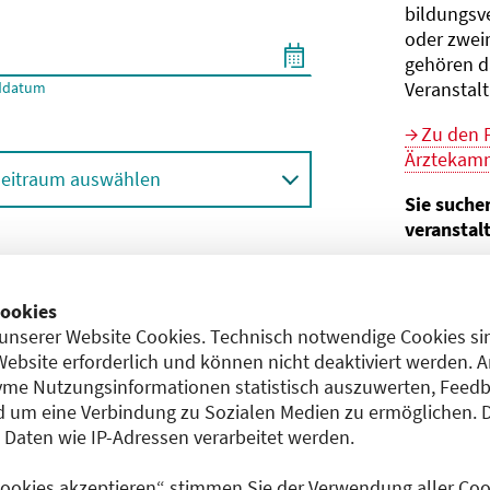
bildungs­v
oder zwei
gehören d
Veranstal
ddatum
Zu den 
Ärztekamm
eitraum auswählen
Sie suche
veranstal
Hier geht 
ortbildungsformat (Online etc.)
der Bund
ookies
unserer Website Cookies. Technisch notwendige Cookies sin
Sie sind V
achgebiet
Website erforderlich und können nicht deaktiviert werden. 
me Nutzungsinformationen statistisch auszuwerten, Feedb
Im
CME-
 um eine Verbindung zu Sozialen Medien zu ermöglichen. 
Anerkennu
aten wie IP-Adressen verarbeitet werden.
einreichen
 Cookies akzeptieren“ stimmen Sie der Verwendung aller Cook