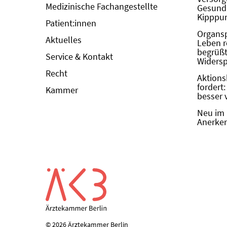
Medizinische Fachangestellte
Gesundh
Kipppun
Patient:innen
Organs
Aktuelles
Leben r
begrüßt 
Service & Kontakt
Widers
Recht
Aktions
fordert
Kammer
besser 
Neu im 
Anerken
© 2026 Ärztekammer Berlin