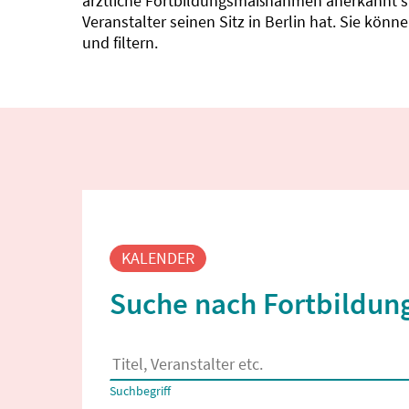
ärztliche Fortbildungsmaßnahmen anerkannt sin
Veranstalter seinen Sitz in Berlin hat. Sie kö
und filtern.
Fortbildungssuche
KALENDER
Suche nach Fortbildung
Es erscheinen Suchvorschläge, wenn mindestens
Suchbegriff