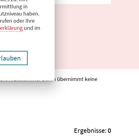
rmittlung in
hutzniveau haben.
rufen oder Ihre
erklärung
und im
erlauben
. Die Ärztekammer Berlin übernimmt keine
Ergebnisse:
0