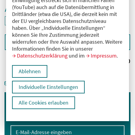
Einwilligung erstreckt sich in manchen Fällen
(YouTube) auch auf die Datenübermittlung in
Aktive Filter
Drittländer (etwa die USA), die derzeit kein mit
ID: ANT-2502095
der EU vergleichbares Datenschutzniveau
Filter
deaktivieren und Suchergebnisse neu laden
haben. Über „Individuelle Einstellungen“
können Sie Ihre Zustimmung jederzeit
widerrufen oder Ihre Auswahl anpassen. Weitere
Sortieren nach
Informationen finden Sie in unserer
Datenschutzerklärung
und im
Impressum
.
Ergebnisse:
0
Ablehnen
Individuelle Einstellungen
Alle Cookies erlauben
Immer informiert bleiben
Melden Sie sich für unseren Newsletter an:
E-Mail-Adresse eingeben