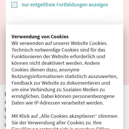
nur entgeltfreie Fortbildungen anzeigen
Suchen
Verwendung von Cookies
Wir verwenden auf unserer Website Cookies.
Filter zurücksetzen
Technisch notwendige Cookies sind für das
Funktionieren der Website erforderlich und
Ergebnisse drucken
können nicht deaktiviert werden. Andere
Cookies dienen dazu, anonyme
Nutzungsinformationen statistisch auszuwerten,
Feedback zur Website zu dokumentieren und
um eine Verbindung zu Sozialen Medien zu
Die hier aufgeführten Veranstaltungen entsprechen
ermöglichen. Dabei können personenbezogene
den unmittelbar vom Veranstalter getätigten Angaben.
Daten wie IP-Adressen verarbeitet werden.
Die Ärztekammer Berlin übernimmt keine
Mit Klick auf „Alle Cookies akzeptieren“ stimmen
Verantwortung für den Inhalt, die Haftung obliegt dem
Sie der Verwendung aller Cookies zu. Ihre
Veranstalter.