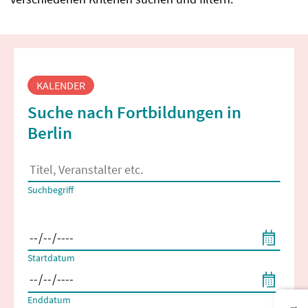
Fortbildungssuche
KALENDER
Suche nach Fortbildungen in
Berlin
Es erscheinen Suchvorschläge, wenn mindestens 2 Zeichen 
Suchbegriff
Filtern nach Start- und Enddatum
Startdatum
Enddatum