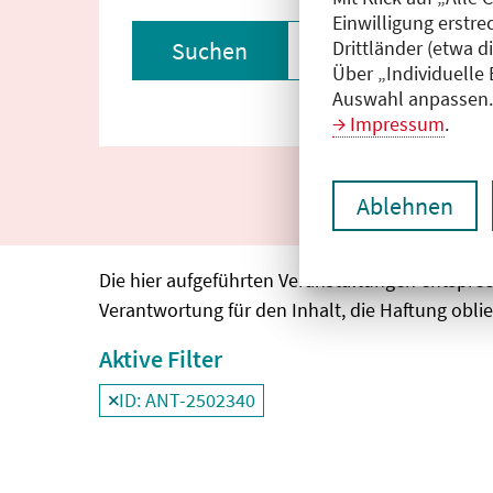
Einwilligung erstre
Drittländer (etwa d
Suchen
Filter zurückset
Über „Individuelle
Auswahl anpassen. 
Impressum
.
Ablehnen
Die hier aufgeführten Veranstaltungen entspre
Verantwortung für den Inhalt, die Haftung oblie
Aktive Filter
ID: ANT-2502340
Filter
deaktivieren und Suchergebnisse neu