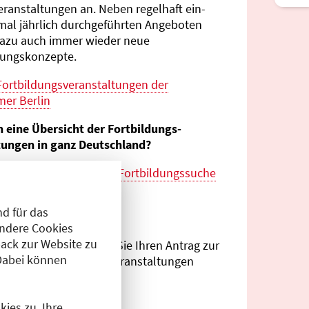
eranstaltungen an. Neben regelhaft ein-
mal jährlich durch­geführten Angeboten
azu auch immer wieder neue
tungs­konzepte.
Fortbildungs­veranstaltungen der
er Berlin
n eine Übersicht der Fortbildungs­
tungen in ganz Deutschland?
es zur
bundes­weiten Fortbildungs­suche
esärztekammer
d für das
eranstalter?
Andere Cookies
ack zur Website zu
Antragsportal
können Sie Ihren Antrag zur
Dabei können
ng von Fortbildungs­veranstaltungen
.
ies zu. Ihre