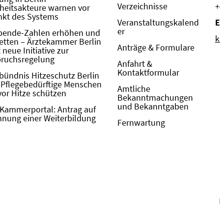
Verzeichnisse
+
eitsakteure warnen vor
kt des Systems
Veranstaltungskalend
E
er
pende-Zahlen erhöhen und
k
etten – Ärztekammer Berlin
Anträge & Formulare
neue Initiative zur
pruchsregelung
Anfahrt &
Kontaktformular
bündnis Hitzeschutz Berlin
: Pflegebedürftige Menschen
Amtliche
vor Hitze schützen
Bekanntmachungen
und Bekanntgaben
Kammerportal: Antrag auf
nung einer Weiterbildung
Fernwartung