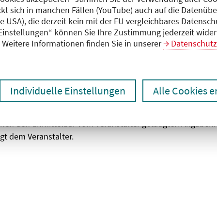
ckt sich in manchen Fällen (YouTube) auch auf die Datenübe
ie USA), die derzeit kein mit der EU vergleichbares Datensc
zen
Ergebnisse drucken
 Einstellungen“ können Sie Ihre Zustimmung jederzeit wider
Weitere Informationen finden Sie in unserer
Datenschutz
Individuelle Einstellungen
Alle Cookies 
chen den unmittelbar vom Veranstalter getätigten Angaben
gt dem Veranstalter.
 laden