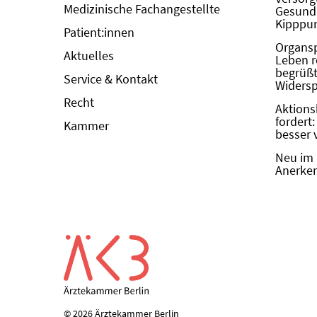
Medizinische Fachangestellte
Gesundh
Kipppun
Patient:innen
Organs
Aktuelles
Leben r
begrüßt 
Service & Kontakt
Widers
Recht
Aktions
fordert
Kammer
besser 
Neu im 
Anerken
© 2026 Ärztekammer Berlin