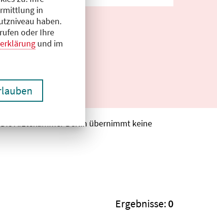
rmittlung in
hutzniveau haben.
rufen oder Ihre
erklärung
und im
erlauben
. Die Ärztekammer Berlin übernimmt keine
Ergebnisse:
0