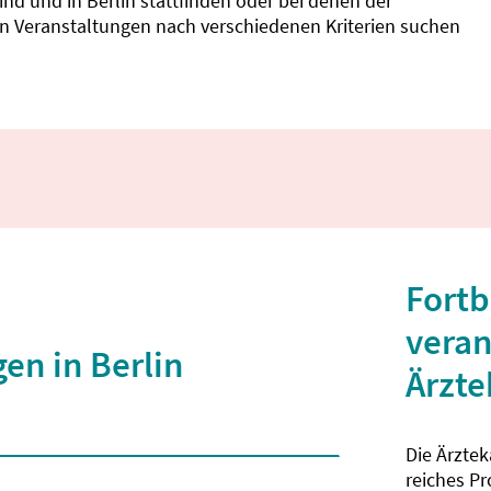
d und in Berlin stattfinden oder bei denen der
nnen Veranstaltungen nach verschiedenen Kriterien suchen
Fortb
veran
en in Berlin
Ärzt
Die Ärzte
 2 Zeichen eingegeben wurden.
reiches P