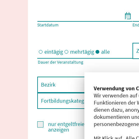
Filtern nach Start- und Enddatum
Startdatum
En
Z
eintägig
mehrtägig
alle
Dauer der Veranstaltung
Eintägige und/oder mehrtägige Veranstaltungen
Bezirk
F
Verwendung von C
Wir verwenden auf 
Fortbildungskategorie
F
Funktionieren der 
dienen dazu, anony
dokumentieren und
personenbezogene D
nur entgeltfreie Fortbildungen
anzeigen
Mit Klick auf „Alle