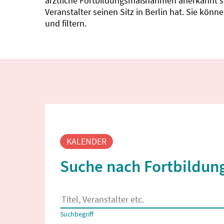
ärztliche Fortbildungsmaßnahmen anerkannt sin
Veranstalter seinen Sitz in Berlin hat. Sie kö
und filtern.
Fortbildungssuche
KALENDER
Suche nach Fortbildung
Es erscheinen Suchvorschläge, wenn mindestens
Suchbegriff