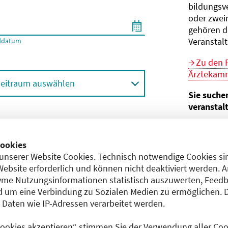
bildungs­v
oder zwei
gehören d
Veranstal
ddatum
Zu den 
Ärztekamm
eitraum auswählen
Sie suche
veranstal
Hier geht 
ortbildungsformat (Online etc.)
der Bund
ookies
unserer Website Cookies. Technisch notwendige Cookies sin
Sie sind V
achgebiet
Website erforderlich und können nicht deaktiviert werden. 
me Nutzungsinformationen statistisch auszuwerten, Feedb
Im
CME-
 um eine Verbindung zu Sozialen Medien zu ermöglichen. 
Anerkennu
aten wie IP-Adressen verarbeitet werden.
einreichen
 Cookies akzeptieren“ stimmen Sie der Verwendung aller Cook