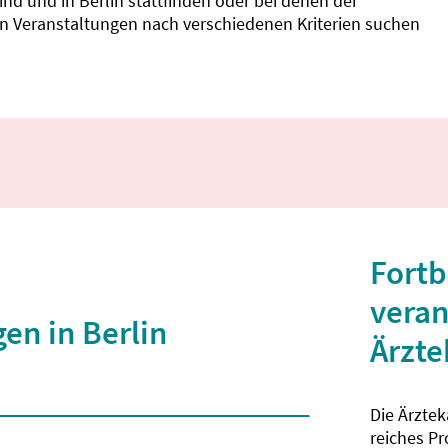
d und in Berlin stattfinden oder bei denen der
nnen Veranstaltungen nach verschiedenen Kriterien suchen
Fortb
veran
en in Berlin
Ärzt
Die Ärzte
 2 Zeichen eingegeben wurden.
reiches P