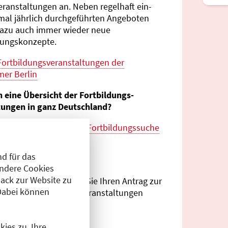
eranstaltungen an. Neben regelhaft ein-
mal jährlich durch­geführten Angeboten
azu auch immer wieder neue
tungs­konzepte.
Fortbildungs­veranstaltungen der
er Berlin
n eine Übersicht der Fortbildungs­
tungen in ganz Deutschland?
es zur
bundes­weiten Fortbildungs­suche
esärztekammer
d für das
eranstalter?
Andere Cookies
ack zur Website zu
Antragsportal
können Sie Ihren Antrag zur
Dabei können
ng von Fortbildungs­veranstaltungen
.
ies zu. Ihre