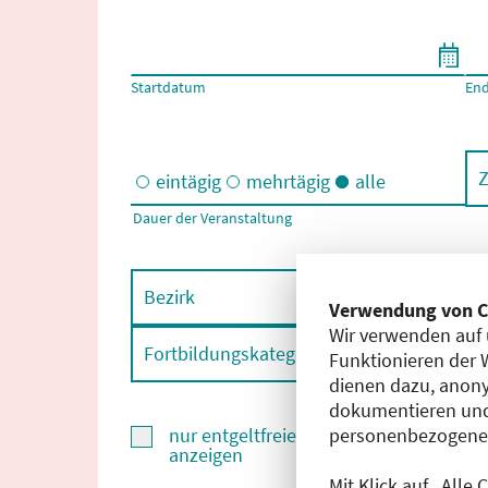
Filtern nach Start- und Enddatum
Startdatum
En
Z
eintägig
mehrtägig
alle
Dauer der Veranstaltung
Eintägige und/oder mehrtägige Veranstaltungen
Bezirk
F
Verwendung von C
Wir verwenden auf 
Fortbildungskategorie
F
Funktionieren der 
dienen dazu, anony
dokumentieren und
personenbezogene D
nur entgeltfreie Fortbildungen
anzeigen
Mit Klick auf „Alle