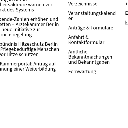
Verzeichnisse
+
eitsakteure warnen vor
kt des Systems
Veranstaltungskalend
E
er
pende-Zahlen erhöhen und
k
etten – Ärztekammer Berlin
Anträge & Formulare
neue Initiative zur
pruchsregelung
Anfahrt &
Kontaktformular
bündnis Hitzeschutz Berlin
: Pflegebedürftige Menschen
Amtliche
vor Hitze schützen
Bekanntmachungen
und Bekanntgaben
Kammerportal: Antrag auf
nung einer Weiterbildung
Fernwartung