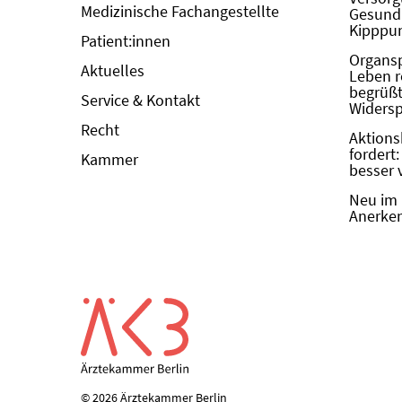
Medizinische Fachangestellte
Gesundh
Kipppun
Patient:innen
Organs
Aktuelles
Leben r
begrüßt 
Service & Kontakt
Widers
Recht
Aktions
fordert
Kammer
besser 
Neu im 
Anerken
© 2026 Ärztekammer Berlin