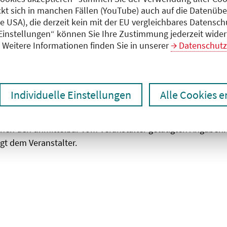
ckt sich in manchen Fällen (YouTube) auch auf die Datenübe
ie USA), die derzeit kein mit der EU vergleichbares Datensc
zen
Ergebnisse drucken
 Einstellungen“ können Sie Ihre Zustimmung jederzeit wider
Weitere Informationen finden Sie in unserer
Datenschutz
Individuelle Einstellungen
Alle Cookies 
chen den unmittelbar vom Veranstalter getätigten Angaben
gt dem Veranstalter.
 laden