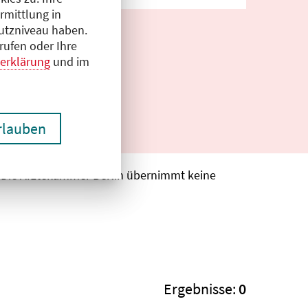
rmittlung in
hutzniveau haben.
rufen oder Ihre
erklärung
und im
erlauben
. Die Ärztekammer Berlin übernimmt keine
Ergebnisse:
0