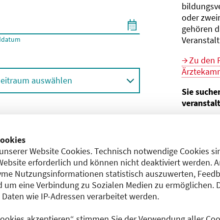
bildungs­v
oder zwei
gehören d
Veranstal
ddatum
Zu den 
Ärztekamm
eitraum auswählen
Sie suche
veranstal
Hier geht 
ortbildungsformat (Online etc.)
der Bund
ookies
unserer Website Cookies. Technisch notwendige Cookies sin
Sie sind V
achgebiet
Website erforderlich und können nicht deaktiviert werden. 
me Nutzungsinformationen statistisch auszuwerten, Feedb
Im
CME-
 um eine Verbindung zu Sozialen Medien zu ermöglichen. 
Anerkennu
aten wie IP-Adressen verarbeitet werden.
einreichen
 Cookies akzeptieren“ stimmen Sie der Verwendung aller Cook