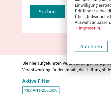
Einwilligung erstre
Drittländer (etwa d
Suchen
Filter zurückset
Über „Individuelle
Auswahl anpassen. 
Impressum
.
Ablehnen
Die hier aufgeführten Veranstaltungen entspre
Verantwortung für den Inhalt, die Haftung oblie
Aktive Filter
ID: ANT-2502690
Filter
deaktivieren und Suchergebnisse neu