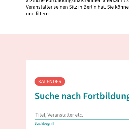
ärztliche Fortbildungsmaßnahmen anerkannt sin
Veranstalter seinen Sitz in Berlin hat. Sie kö
und filtern.
Fortbildungssuche
KALENDER
Suche nach Fortbildung
Es erscheinen Suchvorschläge, wenn mindestens
Suchbegriff