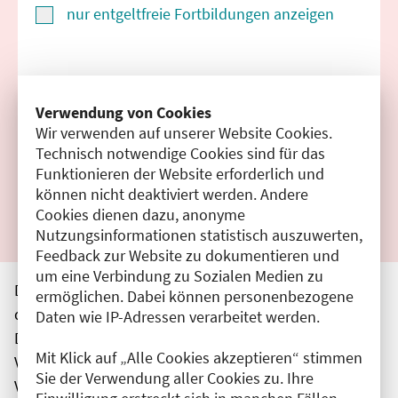
nur entgeltfreie Fortbildungen anzeigen
Suchen
Verwendung von Cookies
Wir verwenden auf unserer Website Cookies.
Filter zurücksetzen
Technisch notwendige Cookies sind für das
Funktionieren der Website erforderlich und
Ergebnisse drucken
können nicht deaktiviert werden. Andere
Cookies dienen dazu, anonyme
Nutzungsinformationen statistisch auszuwerten,
Feedback zur Website zu dokumentieren und
um eine Verbindung zu Sozialen Medien zu
Die hier aufgeführten Veranstaltungen entsprechen
ermöglichen. Dabei können personenbezogene
den unmittelbar vom Veranstalter getätigten Angaben.
Daten wie IP-Adressen verarbeitet werden.
Die Ärztekammer Berlin übernimmt keine
Mit Klick auf „Alle Cookies akzeptieren“ stimmen
Verantwortung für den Inhalt, die Haftung obliegt dem
Sie der Verwendung aller Cookies zu. Ihre
Veranstalter.