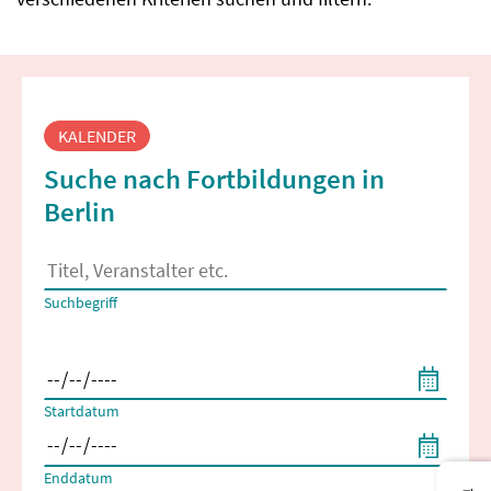
Fortbildungssuche
KALENDER
Suche nach Fortbildungen in
Berlin
Es erscheinen Suchvorschläge, wenn mindestens 2 Zeichen 
Suchbegriff
Filtern nach Start- und Enddatum
Startdatum
Enddatum