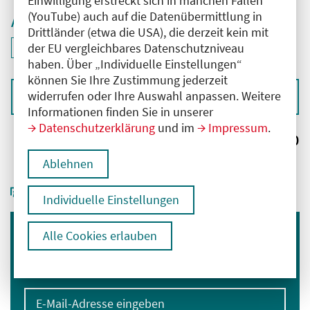
Einwilligung erstreckt sich in manchen Fällen
(YouTube) auch auf die Datenübermittlung in
Aktive Filter
Drittländer (etwa die USA), die derzeit kein mit
ID: ANT-2502879
der EU vergleichbares Datenschutzniveau
Filter
deaktivieren und Suchergebnisse neu laden
haben. Über „Individuelle Einstellungen“
können Sie Ihre Zustimmung jederzeit
widerrufen oder Ihre Auswahl anpassen. Weitere
Sortieren nach
Informationen finden Sie in unserer
Datenschutzerklärung
und im
Impressum
.
Ergebnisse:
0
Ablehnen
Individuelle Einstellungen
Alle Cookies erlauben
Immer informiert bleiben
Melden Sie sich für unseren Newsletter an:
E-Mail-Adresse eingeben