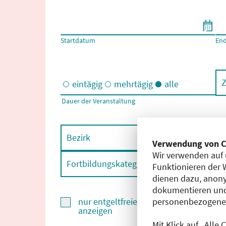
Filtern nach Start- und Enddatum
Startdatum
En
Z
eintägig
mehrtägig
alle
Dauer der Veranstaltung
Eintägige und/oder mehrtägige Veranstaltungen
Bezirk
F
Verwendung von C
Wir verwenden auf 
Fortbildungskategorie
F
Funktionieren der 
dienen dazu, anony
dokumentieren und
personenbezogene D
nur entgeltfreie Fortbildungen
anzeigen
Mit Klick auf „Alle