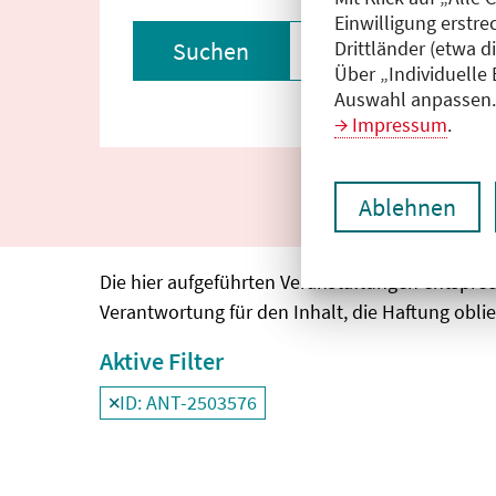
Einwilligung erstre
Drittländer (etwa d
Suchen
Filter zurückset
Über „Individuelle
Auswahl anpassen. 
Impressum
.
Ablehnen
Die hier aufgeführten Veranstaltungen entspre
Verantwortung für den Inhalt, die Haftung oblie
Aktive Filter
ID: ANT-2503576
Filter
deaktivieren und Suchergebnisse neu