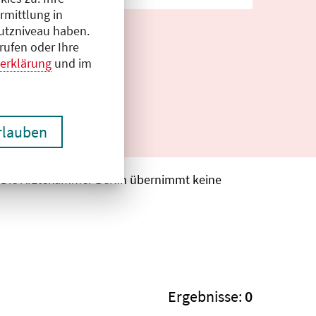
rmittlung in
hutzniveau haben.
rufen oder Ihre
erklärung
und im
erlauben
. Die Ärztekammer Berlin übernimmt keine
Ergebnisse:
0