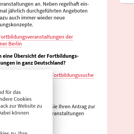
eranstaltungen an. Neben regelhaft ein-
mal jährlich durch­geführten Angeboten
azu auch immer wieder neue
tungs­konzepte.
Fortbildungs­veranstaltungen der
er Berlin
n eine Übersicht der Fortbildungs­
tungen in ganz Deutschland?
es zur
bundes­weiten Fortbildungs­suche
esärztekammer
d für das
eranstalter?
Andere Cookies
ack zur Website zu
Antragsportal
können Sie Ihren Antrag zur
Dabei können
ng von Fortbildungs­veranstaltungen
.
ies zu. Ihre