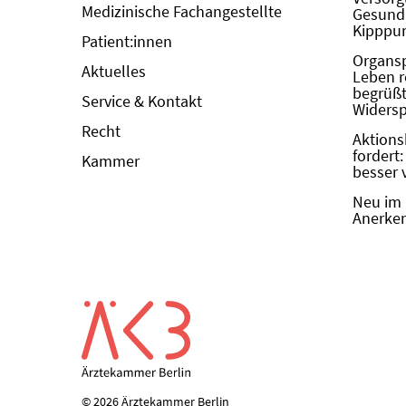
Medizinische Fachangestellte
Gesundh
Kipppun
Patient:innen
Organs
Aktuelles
Leben r
begrüßt 
Service & Kontakt
Widers
Recht
Aktions
fordert
Kammer
besser 
Neu im 
Anerken
© 2026 Ärztekammer Berlin