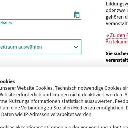
bildungs­v
oder zwei
gehören d
Veranstal
ddatum
Zu den 
Ärztekamm
eitraum auswählen
Sie suche
veranstal
Hier geht 
ortbildungsformat (Online etc.)
der Bund
ookies
unserer Website Cookies. Technisch notwendige Cookies sin
Sie sind V
achgebiet
Website erforderlich und können nicht deaktiviert werden. 
me Nutzungsinformationen statistisch auszuwerten, Feedb
Im
CME-
 um eine Verbindung zu Sozialen Medien zu ermöglichen. 
Anerkennu
aten wie IP-Adressen verarbeitet werden.
einreichen
 Cookies akzeptieren“ stimmen Sie der Verwendung aller Cook