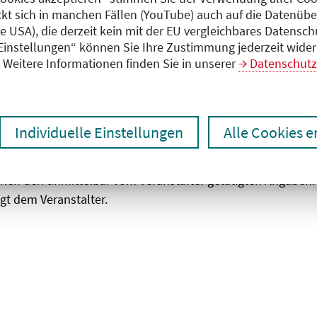
ckt sich in manchen Fällen (YouTube) auch auf die Datenübe
ie USA), die derzeit kein mit der EU vergleichbares Datensc
zen
Ergebnisse drucken
 Einstellungen“ können Sie Ihre Zustimmung jederzeit wider
Weitere Informationen finden Sie in unserer
Datenschutz
Individuelle Einstellungen
Alle Cookies 
chen den unmittelbar vom Veranstalter getätigten Angaben
gt dem Veranstalter.
 laden