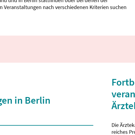
d und in Berlin stattfinden oder bei denen der
nnen Veranstaltungen nach verschiedenen Kriterien suchen
Fortb
veran
en in Berlin
Ärzt
Die Ärzte
 2 Zeichen eingegeben wurden.
reiches P