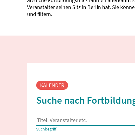
ärztliche Fortbildungsmaßnahmen anerkannt sin
Veranstalter seinen Sitz in Berlin hat. Sie kö
und filtern.
Fortbildungssuche
KALENDER
Suche nach Fortbildung
Es erscheinen Suchvorschläge, wenn mindestens
Suchbegriff