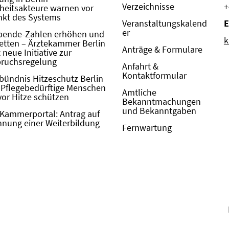
Verzeichnisse
+
eitsakteure warnen vor
kt des Systems
Veranstaltungskalend
E
er
pende-Zahlen erhöhen und
k
etten – Ärztekammer Berlin
Anträge & Formulare
neue Initiative zur
pruchsregelung
Anfahrt &
Kontaktformular
bündnis Hitzeschutz Berlin
: Pflegebedürftige Menschen
Amtliche
vor Hitze schützen
Bekanntmachungen
und Bekanntgaben
Kammerportal: Antrag auf
nung einer Weiterbildung
Fernwartung