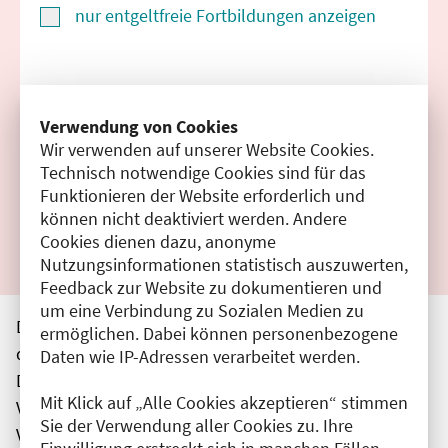
nur entgeltfreie Fortbildungen anzeigen
Suchen
Verwendung von Cookies
Wir verwenden auf unserer Website Cookies.
Filter zurücksetzen
Technisch notwendige Cookies sind für das
Funktionieren der Website erforderlich und
Ergebnisse drucken
können nicht deaktiviert werden. Andere
Cookies dienen dazu, anonyme
Nutzungsinformationen statistisch auszuwerten,
Feedback zur Website zu dokumentieren und
um eine Verbindung zu Sozialen Medien zu
Die hier aufgeführten Veranstaltungen entsprechen
ermöglichen. Dabei können personenbezogene
den unmittelbar vom Veranstalter getätigten Angaben.
Daten wie IP-Adressen verarbeitet werden.
Die Ärztekammer Berlin übernimmt keine
Mit Klick auf „Alle Cookies akzeptieren“ stimmen
Verantwortung für den Inhalt, die Haftung obliegt dem
Sie der Verwendung aller Cookies zu. Ihre
Veranstalter.