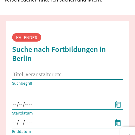
Fortbildungssuche
KALENDER
Suche nach Fortbildungen in
Berlin
Es erscheinen Suchvorschläge, wenn mindestens 2 Zeichen 
Suchbegriff
Filtern nach Start- und Enddatum
Startdatum
Enddatum