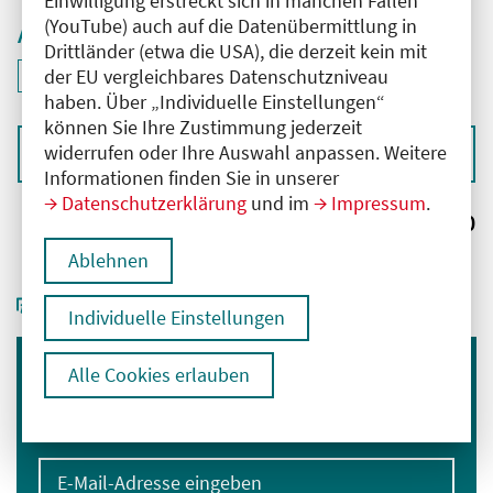
Einwilligung erstreckt sich in manchen Fällen
(YouTube) auch auf die Datenübermittlung in
Aktive Filter
Drittländer (etwa die USA), die derzeit kein mit
ID: ANT-2503807
der EU vergleichbares Datenschutzniveau
Filter
deaktivieren und Suchergebnisse neu laden
haben. Über „Individuelle Einstellungen“
können Sie Ihre Zustimmung jederzeit
widerrufen oder Ihre Auswahl anpassen. Weitere
Sortieren nach
Informationen finden Sie in unserer
Datenschutzerklärung
und im
Impressum
.
Ergebnisse:
0
Ablehnen
Individuelle Einstellungen
Alle Cookies erlauben
Immer informiert bleiben
Melden Sie sich für unseren Newsletter an:
E-Mail-Adresse eingeben