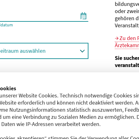
bildungs­v
oder zwei
gehören d
Veranstal
ddatum
Zu den 
Ärztekamm
eitraum auswählen
Sie suche
veranstal
Hier geht 
ortbildungsformat (Online etc.)
der Bund
ookies
unserer Website Cookies. Technisch notwendige Cookies sin
Sie sind V
achgebiet
Website erforderlich und können nicht deaktiviert werden. 
me Nutzungsinformationen statistisch auszuwerten, Feedb
Im
CME-
 um eine Verbindung zu Sozialen Medien zu ermöglichen. 
Anerkennu
aten wie IP-Adressen verarbeitet werden.
einreichen
 Cookies akzeptieren“ stimmen Sie der Verwendung aller Cook