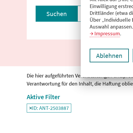
Einwilligung erstre
Drittländer (etwa d
Suchen
Filter zurückset
Über „Individuelle
Auswahl anpassen. 
Impressum
.
Ablehnen
Die hier aufgeführten Veranstaltungen entspre
Verantwortung für den Inhalt, die Haftung oblie
Aktive Filter
ID: ANT-2503887
Filter
deaktivieren und Suchergebnisse neu