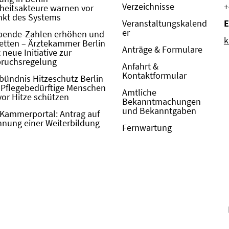
Verzeichnisse
+
eitsakteure warnen vor
kt des Systems
Veranstaltungskalend
E
er
pende-Zahlen erhöhen und
k
etten – Ärztekammer Berlin
Anträge & Formulare
neue Initiative zur
pruchsregelung
Anfahrt &
Kontaktformular
bündnis Hitzeschutz Berlin
: Pflegebedürftige Menschen
Amtliche
vor Hitze schützen
Bekanntmachungen
und Bekanntgaben
Kammerportal: Antrag auf
nung einer Weiterbildung
Fernwartung