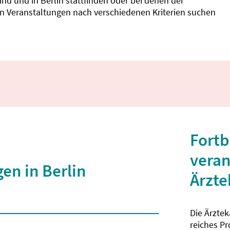
d und in Berlin stattfinden oder bei denen der
nnen Veranstaltungen nach verschiedenen Kriterien suchen
Fortb
veran
en in Berlin
Ärzt
Die Ärzte
 2 Zeichen eingegeben wurden.
reiches P