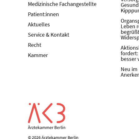
Medizinische Fachangestellte
Gesundh
Kipppun
Patient:innen
Organs
Aktuelles
Leben r
begrüßt 
Service & Kontakt
Widers
Recht
Aktions
fordert
Kammer
besser 
Neu im 
Anerken
© 2026 Ärztekammer Berlin