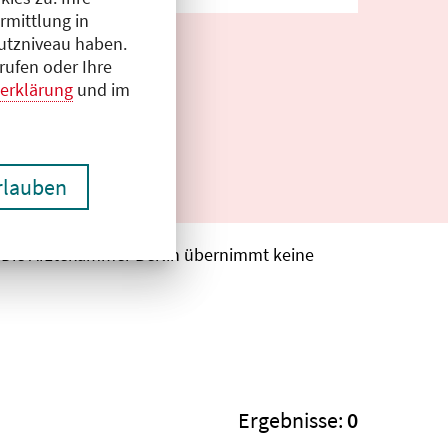
rmittlung in
hutzniveau haben.
rufen oder Ihre
erklärung
und im
erlauben
. Die Ärztekammer Berlin übernimmt keine
Ergebnisse:
0