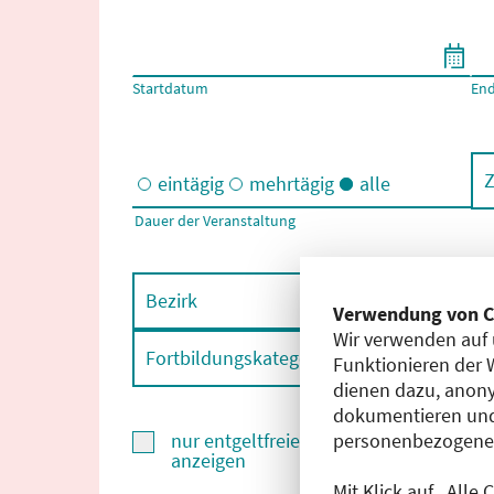
Filtern nach Start- und Enddatum
Startdatum
En
Z
eintägig
mehrtägig
alle
Dauer der Veranstaltung
Eintägige und/oder mehrtägige Veranstaltungen
Bezirk
F
Verwendung von C
Wir verwenden auf 
Fortbildungskategorie
F
Funktionieren der 
dienen dazu, anony
dokumentieren und
personenbezogene D
nur entgeltfreie Fortbildungen
anzeigen
Mit Klick auf „Alle