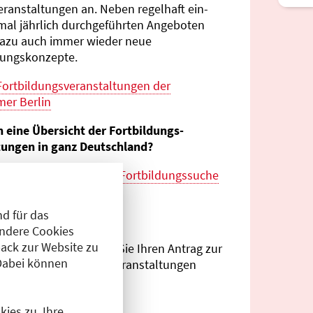
eranstaltungen an. Neben regelhaft ein-
mal jährlich durch­geführten Angeboten
azu auch immer wieder neue
tungs­konzepte.
Fortbildungs­veranstaltungen der
er Berlin
n eine Übersicht der Fortbildungs­
tungen in ganz Deutschland?
es zur
bundes­weiten Fortbildungs­suche
esärztekammer
d für das
eranstalter?
Andere Cookies
ack zur Website zu
Antragsportal
können Sie Ihren Antrag zur
Dabei können
ng von Fortbildungs­veranstaltungen
.
ies zu. Ihre