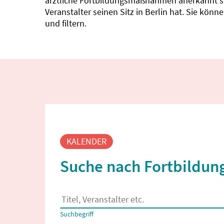
ärztliche Fortbildungsmaßnahmen anerkannt sin
Veranstalter seinen Sitz in Berlin hat. Sie kö
und filtern.
Fortbildungssuche
KALENDER
Suche nach Fortbildung
Es erscheinen Suchvorschläge, wenn mindestens
Suchbegriff