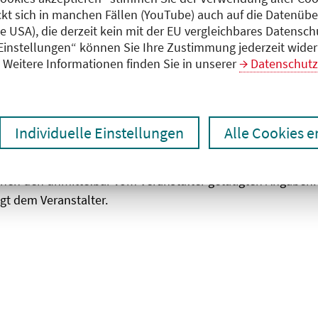
ckt sich in manchen Fällen (YouTube) auch auf die Datenübe
ie USA), die derzeit kein mit der EU vergleichbares Datensc
zen
Ergebnisse drucken
 Einstellungen“ können Sie Ihre Zustimmung jederzeit wider
Weitere Informationen finden Sie in unserer
Datenschutz
Individuelle Einstellungen
Alle Cookies 
chen den unmittelbar vom Veranstalter getätigten Angaben
gt dem Veranstalter.
 laden