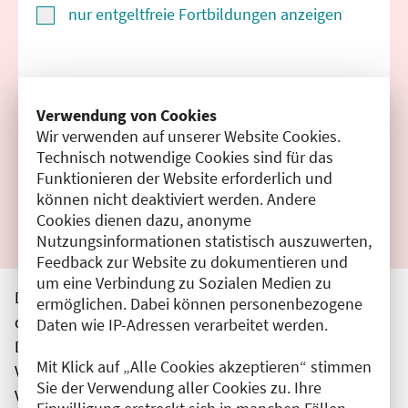
nur entgeltfreie Fortbildungen anzeigen
Suchen
Verwendung von Cookies
Wir verwenden auf unserer Website Cookies.
Filter zurücksetzen
Technisch notwendige Cookies sind für das
Funktionieren der Website erforderlich und
Ergebnisse drucken
können nicht deaktiviert werden. Andere
Cookies dienen dazu, anonyme
Nutzungsinformationen statistisch auszuwerten,
Feedback zur Website zu dokumentieren und
um eine Verbindung zu Sozialen Medien zu
Die hier aufgeführten Veranstaltungen entsprechen
ermöglichen. Dabei können personenbezogene
den unmittelbar vom Veranstalter getätigten Angaben.
Daten wie IP-Adressen verarbeitet werden.
Die Ärztekammer Berlin übernimmt keine
Mit Klick auf „Alle Cookies akzeptieren“ stimmen
Verantwortung für den Inhalt, die Haftung obliegt dem
Sie der Verwendung aller Cookies zu. Ihre
Veranstalter.