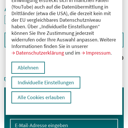
Einwilligung erstreckt sich in manchen Fällen
(YouTube) auch auf die Datenübermittlung in
Aktive Filter
Drittländer (etwa die USA), die derzeit kein mit
ID: ANT-2503939
der EU vergleichbares Datenschutzniveau
Filter
deaktivieren und Suchergebnisse neu laden
haben. Über „Individuelle Einstellungen“
können Sie Ihre Zustimmung jederzeit
widerrufen oder Ihre Auswahl anpassen. Weitere
Sortieren nach
Informationen finden Sie in unserer
Datenschutzerklärung
und im
Impressum
.
Ergebnisse:
0
Ablehnen
Individuelle Einstellungen
Alle Cookies erlauben
Immer informiert bleiben
Melden Sie sich für unseren Newsletter an:
E-Mail-Adresse eingeben