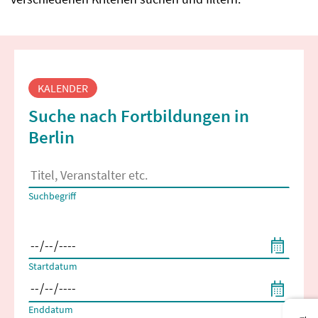
Fortbildungssuche
KALENDER
Suche nach Fortbildungen in
Berlin
Es erscheinen Suchvorschläge, wenn mindestens 2 Zeichen 
Suchbegriff
Filtern nach Start- und Enddatum
Startdatum
Enddatum