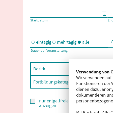
Filtern nach Start- und Enddatum
Startdatum
En
Z
eintägig
mehrtägig
alle
Dauer der Veranstaltung
Eintägige und/oder mehrtägige Veranstaltungen
Bezirk
F
Verwendung von C
Wir verwenden auf 
Fortbildungskategorie
F
Funktionieren der 
dienen dazu, anony
dokumentieren und
personenbezogene D
nur entgeltfreie Fortbildungen
anzeigen
Mit Klick auf „Alle