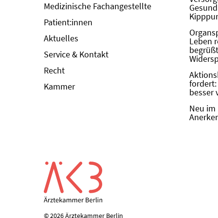
Medizinische Fachangestellte
Gesundh
Kipppun
Patient:innen
Organs
Aktuelles
Leben r
begrüßt 
Service & Kontakt
Widers
Recht
Aktions
fordert
Kammer
besser 
Neu im 
Anerken
© 2026 Ärztekammer Berlin