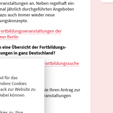
eranstaltungen an. Neben regelhaft ein-
mal jährlich durch­geführten Angeboten
azu auch immer wieder neue
tungs­konzepte.
Fortbildungs­veranstaltungen der
er Berlin
n eine Übersicht der Fortbildungs­
tungen in ganz Deutschland?
es zur
bundes­weiten Fortbildungs­suche
esärztekammer
d für das
eranstalter?
Andere Cookies
ack zur Website zu
Antragsportal
können Sie Ihren Antrag zur
Dabei können
ng von Fortbildungs­veranstaltungen
.
ies zu. Ihre