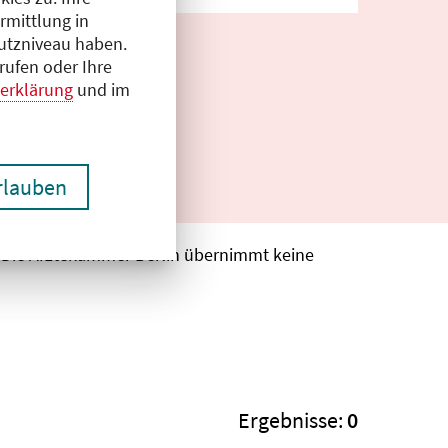
rmittlung in
hutzniveau haben.
rufen oder Ihre
erklärung
und im
erlauben
. Die Ärztekammer Berlin übernimmt keine
Ergebnisse:
0