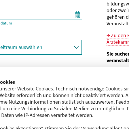
bildungs­v
oder zwei
gehören d
Veranstal
ddatum
Zu den 
Ärztekamm
eitraum auswählen
Sie suche
veranstal
Hier geht 
ortbildungsformat (Online etc.)
der Bund
ookies
unserer Website Cookies. Technisch notwendige Cookies sin
Sie sind V
achgebiet
Website erforderlich und können nicht deaktiviert werden. 
me Nutzungsinformationen statistisch auszuwerten, Feedb
Im
CME-
 um eine Verbindung zu Sozialen Medien zu ermöglichen. 
Anerkennu
aten wie IP-Adressen verarbeitet werden.
einreichen
 Cookies akzeptieren“ stimmen Sie der Verwendung aller Cook