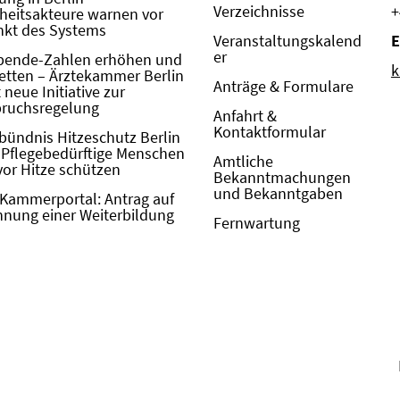
Verzeichnisse
+
eitsakteure warnen vor
kt des Systems
Veranstaltungskalend
E
er
pende-Zahlen erhöhen und
k
etten – Ärztekammer Berlin
Anträge & Formulare
neue Initiative zur
pruchsregelung
Anfahrt &
Kontaktformular
bündnis Hitzeschutz Berlin
: Pflegebedürftige Menschen
Amtliche
vor Hitze schützen
Bekanntmachungen
und Bekanntgaben
Kammerportal: Antrag auf
nung einer Weiterbildung
Fernwartung