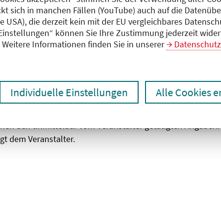
ckt sich in manchen Fällen (YouTube) auch auf die Datenübe
ie USA), die derzeit kein mit der EU vergleichbares Datensc
zen
Ergebnisse drucken
 Einstellungen“ können Sie Ihre Zustimmung jederzeit wider
Weitere Informationen finden Sie in unserer
Datenschutz
Individuelle Einstellungen
Alle Cookies 
chen den unmittelbar vom Veranstalter getätigten Angaben
gt dem Veranstalter.
 laden