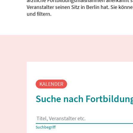
ärztliche Fortbildungsmaßnahmen anerkannt sin
Veranstalter seinen Sitz in Berlin hat. Sie kö
und filtern.
Fortbildungssuche
KALENDER
Suche nach Fortbildung
Es erscheinen Suchvorschläge, wenn mindestens
Suchbegriff