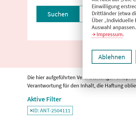
Einwilligung erstre
Drittländer (etwa d
Suchen
Filter zurückset
Über „Individuelle
Auswahl anpassen. 
Impressum
.
Ablehnen
Die hier aufgeführten Veranstaltungen entspre
Verantwortung für den Inhalt, die Haftung oblie
Aktive Filter
ID: ANT-2504111
Filter
deaktivieren und Suchergebnisse neu