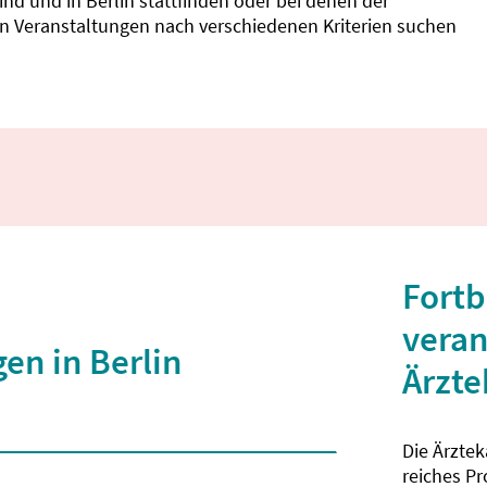
d und in Berlin stattfinden oder bei denen der
nnen Veranstaltungen nach verschiedenen Kriterien suchen
Fortb
veran
en in Berlin
Ärzt
Die Ärzte
 2 Zeichen eingegeben wurden.
reiches P