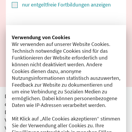
nur entgeltfreie Fortbildungen anzeigen
Suchen
Verwendung von Cookies
Wir verwenden auf unserer Website Cookies.
Filter zurücksetzen
Technisch notwendige Cookies sind für das
Funktionieren der Website erforderlich und
Ergebnisse drucken
können nicht deaktiviert werden. Andere
Cookies dienen dazu, anonyme
Nutzungsinformationen statistisch auszuwerten,
Feedback zur Website zu dokumentieren und
um eine Verbindung zu Sozialen Medien zu
Die hier aufgeführten Veranstaltungen entsprechen
ermöglichen. Dabei können personenbezogene
den unmittelbar vom Veranstalter getätigten Angaben.
Daten wie IP-Adressen verarbeitet werden.
Die Ärztekammer Berlin übernimmt keine
Mit Klick auf „Alle Cookies akzeptieren“ stimmen
Verantwortung für den Inhalt, die Haftung obliegt dem
Sie der Verwendung aller Cookies zu. Ihre
Veranstalter.