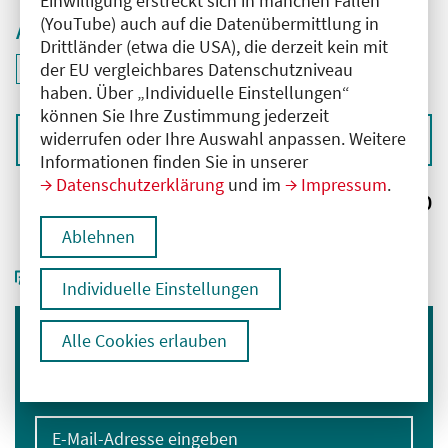
Einwilligung erstreckt sich in manchen Fällen
(YouTube) auch auf die Datenübermittlung in
Aktive Filter
Drittländer (etwa die USA), die derzeit kein mit
ID: ANT-2504367
der EU vergleichbares Datenschutzniveau
Filter
deaktivieren und Suchergebnisse neu laden
haben. Über „Individuelle Einstellungen“
können Sie Ihre Zustimmung jederzeit
widerrufen oder Ihre Auswahl anpassen. Weitere
Sortieren nach
Informationen finden Sie in unserer
Datenschutzerklärung
und im
Impressum
.
Ergebnisse:
0
Ablehnen
Individuelle Einstellungen
Alle Cookies erlauben
Immer informiert bleiben
Melden Sie sich für unseren Newsletter an:
E-Mail-Adresse eingeben