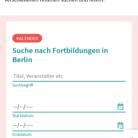
Fortbildungssuche
KALENDER
Suche nach Fortbildungen in
Berlin
Es erscheinen Suchvorschläge, wenn mindestens 2 Zeichen 
Suchbegriff
Filtern nach Start- und Enddatum
Startdatum
Enddatum