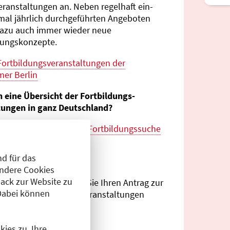
eranstaltungen an. Neben regelhaft ein-
mal jährlich durch­geführten Angeboten
azu auch immer wieder neue
tungs­konzepte.
Fortbildungs­veranstaltungen der
er Berlin
n eine Übersicht der Fortbildungs­
tungen in ganz Deutschland?
es zur
bundes­weiten Fortbildungs­suche
esärztekammer
d für das
eranstalter?
Andere Cookies
ack zur Website zu
Antragsportal
können Sie Ihren Antrag zur
Dabei können
ng von Fortbildungs­veranstaltungen
.
ies zu. Ihre