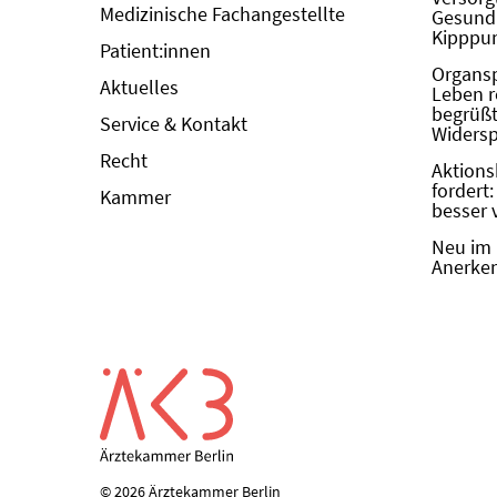
Medizinische Fachangestellte
Gesundh
Kipppun
Patient:innen
Organs
Aktuelles
Leben r
begrüßt 
Service & Kontakt
Widers
Recht
Aktions
fordert
Kammer
besser 
Neu im 
Anerken
© 2026 Ärztekammer Berlin