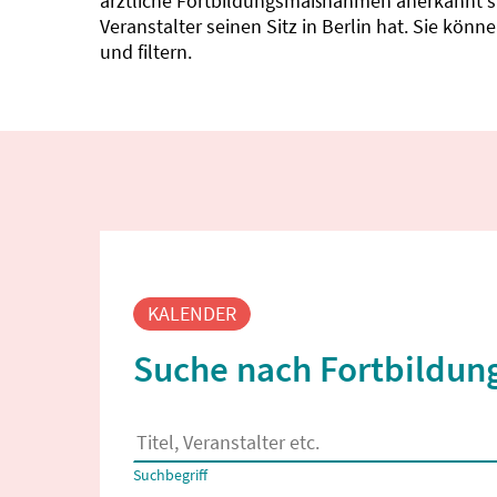
ärztliche Fortbildungsmaßnahmen anerkannt sin
Veranstalter seinen Sitz in Berlin hat. Sie kö
und filtern.
Fortbildungssuche
KALENDER
Suche nach Fortbildung
Es erscheinen Suchvorschläge, wenn mindestens
Suchbegriff