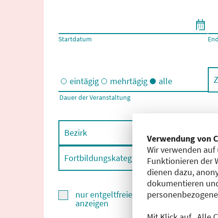
Filtern nach Start- und Enddatum
Startdatum
En
Z
eintägig
mehrtägig
alle
Dauer der Veranstaltung
Eintägige und/oder mehrtägige Veranstaltungen
Bezirk
F
Verwendung von C
Wir verwenden auf 
Fortbildungskategorie
F
Funktionieren der 
dienen dazu, anony
dokumentieren und
personenbezogene D
nur entgeltfreie Fortbildungen
anzeigen
Mit Klick auf „Alle