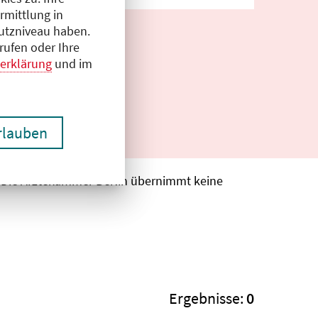
rmittlung in
hutzniveau haben.
rufen oder Ihre
erklärung
und im
erlauben
. Die Ärztekammer Berlin übernimmt keine
Ergebnisse:
0