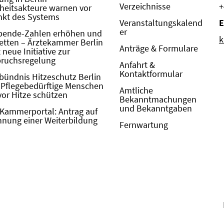
Verzeichnisse
+
eitsakteure warnen vor
kt des Systems
Veranstaltungskalend
E
er
pende-Zahlen erhöhen und
k
etten – Ärztekammer Berlin
Anträge & Formulare
neue Initiative zur
pruchsregelung
Anfahrt &
Kontaktformular
bündnis Hitzeschutz Berlin
: Pflegebedürftige Menschen
Amtliche
vor Hitze schützen
Bekanntmachungen
und Bekanntgaben
Kammerportal: Antrag auf
nung einer Weiterbildung
Fernwartung