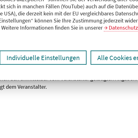
ckt sich in manchen Fällen (YouTube) auch auf die Datenübe
ie USA), die derzeit kein mit der EU vergleichbares Datensc
zen
Ergebnisse drucken
 Einstellungen“ können Sie Ihre Zustimmung jederzeit wider
Weitere Informationen finden Sie in unserer
Datenschutz
Individuelle Einstellungen
Alle Cookies 
chen den unmittelbar vom Veranstalter getätigten Angaben
gt dem Veranstalter.
 laden