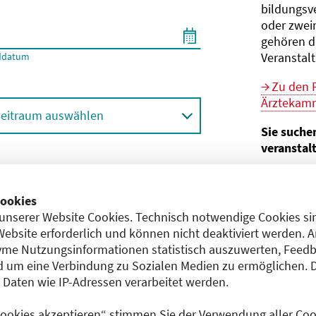
bildungs­v
oder zwei
gehören d
Veranstal
ddatum
Zu den 
Ärztekamm
eitraum auswählen
Sie suche
veranstal
Hier geht 
ortbildungsformat (Online etc.)
der Bund
ookies
unserer Website Cookies. Technisch notwendige Cookies sin
Sie sind V
achgebiet
Website erforderlich und können nicht deaktiviert werden. 
me Nutzungsinformationen statistisch auszuwerten, Feedb
Im
CME-
 um eine Verbindung zu Sozialen Medien zu ermöglichen. 
Anerkennu
aten wie IP-Adressen verarbeitet werden.
einreichen
 Cookies akzeptieren“ stimmen Sie der Verwendung aller Cook