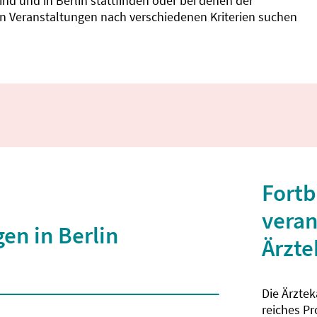
d und in Berlin stattfinden oder bei denen der
nnen Veranstaltungen nach verschiedenen Kriterien suchen
Fortb
veran
en in Berlin
Ärzt
Die Ärzte
 2 Zeichen eingegeben wurden.
reiches P