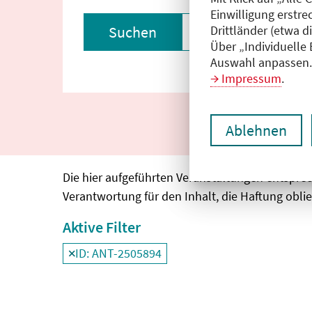
Einwilligung erstre
Drittländer (etwa d
Suchen
Filter zurückset
Über „Individuelle
Auswahl anpassen. 
Impressum
.
Ablehnen
Die hier aufgeführten Veranstaltungen entspre
Verantwortung für den Inhalt, die Haftung oblie
Aktive Filter
ID: ANT-2505894
Filter
deaktivieren und Suchergebnisse neu