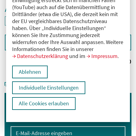
Einwilligung erstreckt sich in manchen Fällen
(YouTube) auch auf die Datenübermittlung in
Aktive Filter
Drittländer (etwa die USA), die derzeit kein mit
ID: ANT-2505937
der EU vergleichbares Datenschutzniveau
Filter
deaktivieren und Suchergebnisse neu laden
haben. Über „Individuelle Einstellungen“
können Sie Ihre Zustimmung jederzeit
widerrufen oder Ihre Auswahl anpassen. Weitere
Sortieren nach
Informationen finden Sie in unserer
Datenschutzerklärung
und im
Impressum
.
Ergebnisse:
0
Ablehnen
Individuelle Einstellungen
Alle Cookies erlauben
Immer informiert bleiben
Melden Sie sich für unseren Newsletter an:
E-Mail-Adresse eingeben