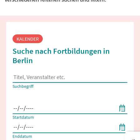
Fortbildungssuche
KALENDER
Suche nach Fortbildungen in
Berlin
Es erscheinen Suchvorschläge, wenn mindestens 2 Zeichen 
Suchbegriff
Filtern nach Start- und Enddatum
Startdatum
Enddatum