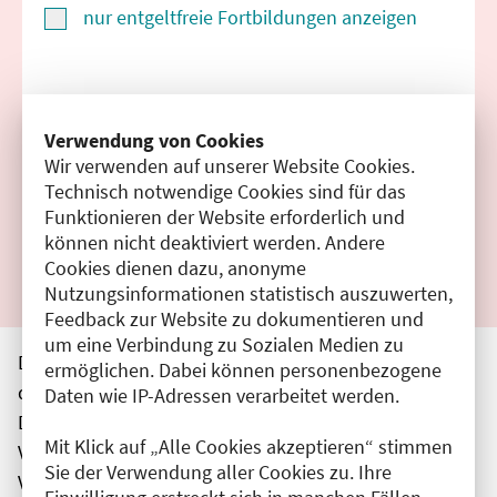
nur entgeltfreie Fortbildungen anzeigen
Suchen
Verwendung von Cookies
Wir verwenden auf unserer Website Cookies.
Filter zurücksetzen
Technisch notwendige Cookies sind für das
Funktionieren der Website erforderlich und
Ergebnisse drucken
können nicht deaktiviert werden. Andere
Cookies dienen dazu, anonyme
Nutzungsinformationen statistisch auszuwerten,
Feedback zur Website zu dokumentieren und
um eine Verbindung zu Sozialen Medien zu
Die hier aufgeführten Veranstaltungen entsprechen
ermöglichen. Dabei können personenbezogene
den unmittelbar vom Veranstalter getätigten Angaben.
Daten wie IP-Adressen verarbeitet werden.
Die Ärztekammer Berlin übernimmt keine
Mit Klick auf „Alle Cookies akzeptieren“ stimmen
Verantwortung für den Inhalt, die Haftung obliegt dem
Sie der Verwendung aller Cookies zu. Ihre
Veranstalter.