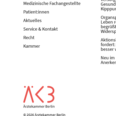
Medizinische Fachangestellte
Gesundh
Kipppun
Patient:innen
Organs
Aktuelles
Leben r
begrüßt 
Service & Kontakt
Widers
Recht
Aktions
fordert
Kammer
besser 
Neu im 
Anerken
© 2026 Ärztekammer Berlin