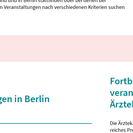
d und in Berlin stattfinden oder bei denen der
nnen Veranstaltungen nach verschiedenen Kriterien suchen
Fortb
veran
en in Berlin
Ärzt
Die Ärzte
 2 Zeichen eingegeben wurden.
reiches P