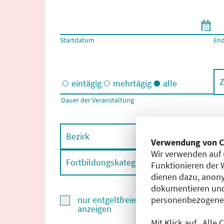
Filtern nach Start- und Enddatum
Startdatum
En
Z
eintägig
mehrtägig
alle
Dauer der Veranstaltung
Eintägige und/oder mehrtägige Veranstaltungen
Bezirk
F
Verwendung von C
Wir verwenden auf 
Fortbildungskategorie
F
Funktionieren der 
dienen dazu, anony
dokumentieren und
personenbezogene D
nur entgeltfreie Fortbildungen
anzeigen
Mit Klick auf „Alle