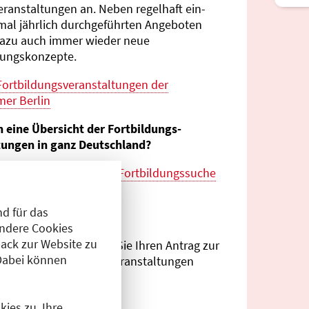
eranstaltungen an. Neben regelhaft ein-
mal jährlich durch­geführten Angeboten
azu auch immer wieder neue
tungs­konzepte.
Fortbildungs­veranstaltungen der
er Berlin
n eine Übersicht der Fortbildungs­
tungen in ganz Deutschland?
es zur
bundes­weiten Fortbildungs­suche
esärztekammer
d für das
eranstalter?
Andere Cookies
ack zur Website zu
Antragsportal
können Sie Ihren Antrag zur
Dabei können
ng von Fortbildungs­veranstaltungen
.
ies zu. Ihre