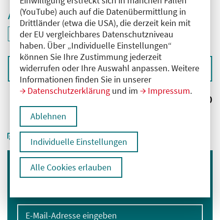
Einwilligung erstreckt sich in manchen Fällen
(YouTube) auch auf die Datenübermittlung in
Aktive Filter
Drittländer (etwa die USA), die derzeit kein mit
ID: ANT-2506126
der EU vergleichbares Datenschutzniveau
Filter
deaktivieren und Suchergebnisse neu laden
haben. Über „Individuelle Einstellungen“
können Sie Ihre Zustimmung jederzeit
widerrufen oder Ihre Auswahl anpassen. Weitere
Sortieren nach
Informationen finden Sie in unserer
Datenschutzerklärung
und im
Impressum
.
Ergebnisse:
0
Ablehnen
Individuelle Einstellungen
Alle Cookies erlauben
Immer informiert bleiben
Melden Sie sich für unseren Newsletter an:
E-Mail-Adresse eingeben