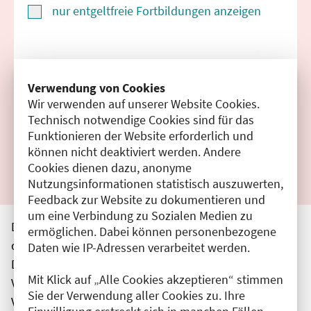
nur entgeltfreie Fortbildungen anzeigen
Suchen
Verwendung von Cookies
Wir verwenden auf unserer Website Cookies.
Filter zurücksetzen
Technisch notwendige Cookies sind für das
Funktionieren der Website erforderlich und
Ergebnisse drucken
können nicht deaktiviert werden. Andere
Cookies dienen dazu, anonyme
Nutzungsinformationen statistisch auszuwerten,
Feedback zur Website zu dokumentieren und
um eine Verbindung zu Sozialen Medien zu
Die hier aufgeführten Veranstaltungen entsprechen
ermöglichen. Dabei können personenbezogene
den unmittelbar vom Veranstalter getätigten Angaben.
Daten wie IP-Adressen verarbeitet werden.
Die Ärztekammer Berlin übernimmt keine
Mit Klick auf „Alle Cookies akzeptieren“ stimmen
Verantwortung für den Inhalt, die Haftung obliegt dem
Sie der Verwendung aller Cookies zu. Ihre
Veranstalter.