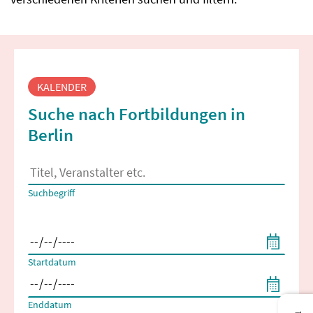
Fortbildungssuche
KALENDER
Suche nach Fortbildungen in
Berlin
Es erscheinen Suchvorschläge, wenn mindestens 2 Zeichen 
Suchbegriff
Filtern nach Start- und Enddatum
Startdatum
Enddatum