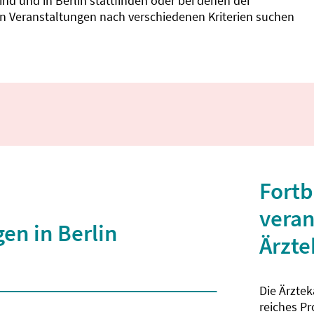
d und in Berlin stattfinden oder bei denen der
nnen Veranstaltungen nach verschiedenen Kriterien suchen
Fortb
veran
en in Berlin
Ärzt
Die Ärzte
 2 Zeichen eingegeben wurden.
reiches P