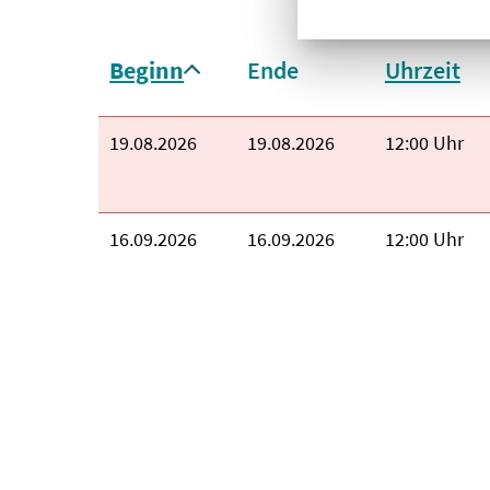
Sortieren nach:
Beginn
Ende
Uhrzeit
aufsteigend sortiert
Beginn:
19.08.2026
Ende:
19.08.2026
Uhrzeit:
12:00 Uhr
Beginn:
16.09.2026
Ende:
16.09.2026
Uhrzeit:
12:00 Uhr