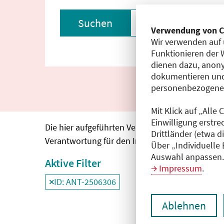
Suchen
Filter zurückset
Verwendung von C
Wir verwenden auf 
Funktionieren der 
dienen dazu, anony
dokumentieren und
personenbezogene D
Mit Klick auf „Alle
Einwilligung erstre
Die hier aufgeführten Veranstaltungen entspre
Drittländer (etwa d
Verantwortung für den Inhalt, die Haftung oblie
Über „Individuelle
Auswahl anpassen. 
Aktive Filter
Impressum
.
ID: ANT-2506306
Filter
deaktivieren und Suchergebnisse neu
Ablehnen