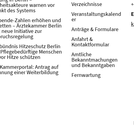
Verzeichnisse
+
eitsakteure warnen vor
kt des Systems
Veranstaltungskalend
E
er
pende-Zahlen erhöhen und
k
etten – Ärztekammer Berlin
Anträge & Formulare
neue Initiative zur
pruchsregelung
Anfahrt &
Kontaktformular
bündnis Hitzeschutz Berlin
: Pflegebedürftige Menschen
Amtliche
vor Hitze schützen
Bekanntmachungen
und Bekanntgaben
Kammerportal: Antrag auf
nung einer Weiterbildung
Fernwartung