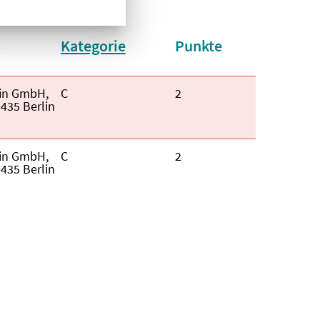
t
Kategorie
Punkte
aufsteigend
in GmbH,
Kategorie:
C
Fortbildungspunkte:
2
435 Berlin
in GmbH,
Kategorie:
C
Fortbildungspunkte:
2
435 Berlin