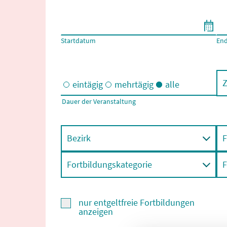
Filtern nach Start- und Enddatum
Startdatum
En
Z
eintägig
mehrtägig
alle
Dauer der Veranstaltung
Eintägige und/oder mehrtägige Veranstaltungen
Bezirk
F
Fortbildungskategorie
F
nur entgeltfreie Fortbildungen
anzeigen