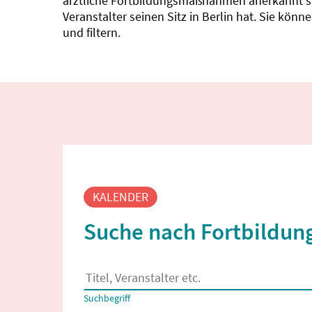
ärztliche Fortbildungsmaßnahmen anerkannt sin
Veranstalter seinen Sitz in Berlin hat. Sie kö
und filtern.
Fortbildungssuche
KALENDER
Suche nach Fortbildung
Es erscheinen Suchvorschläge, wenn mindestens
Suchbegriff