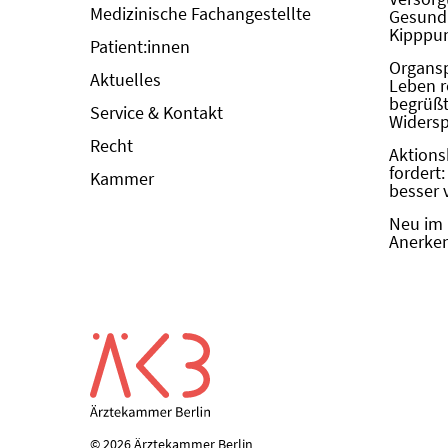
Medizinische Fachangestellte
Gesundh
Kipppun
Patient:innen
Organs
Aktuelles
Leben r
begrüßt 
Service & Kontakt
Widers
Recht
Aktions
fordert
Kammer
besser 
Neu im 
Anerken
© 2026 Ärztekammer Berlin