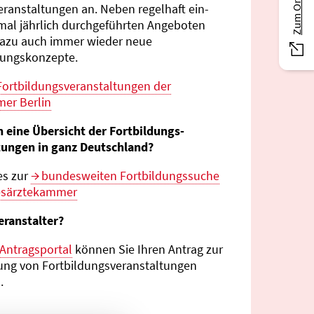
eranstaltungen an. Neben regelhaft ein-
mal jährlich durch­geführten Angeboten
azu auch immer wieder neue
tungs­konzepte.
Fortbildungs­veranstaltungen der
er Berlin
n eine Übersicht der Fortbildungs­
tungen in ganz Deutschland?
es zur
bundes­weiten Fortbildungs­suche
esärztekammer
eranstalter?
Antragsportal
können Sie Ihren Antrag zur
ng von Fortbildungs­veranstaltungen
.