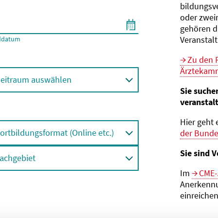
bildungs­v
oder zwei
gehören d
Veranstal
ddatum
Zu den 
Ärztekamm
eitraum auswählen
Sie suche
veranstal
Hier geht 
ortbildungsformat (Online etc.)
der Bund
Sie sind V
achgebiet
Im
CME-
Anerkennu
einreichen