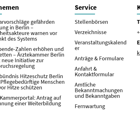
Themen
Service
rvorschläge gefährden
Stellenbörsen
T
ung in Berlin –
Verzeichnisse
+
eitsakteure warnen vor
kt des Systems
Veranstaltungskalend
E
er
pende-Zahlen erhöhen und
k
etten – Ärztekammer Berlin
Anträge & Formulare
neue Initiative zur
pruchsregelung
Anfahrt &
Kontaktformular
bündnis Hitzeschutz Berlin
: Pflegebedürftige Menschen
Amtliche
vor Hitze schützen
Bekanntmachungen
und Bekanntgaben
Kammerportal: Antrag auf
nung einer Weiterbildung
Fernwartung