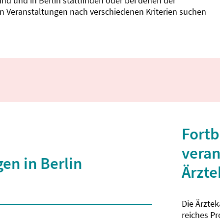
d und in Berlin stattfinden oder bei denen der
nnen Veranstaltungen nach verschiedenen Kriterien suchen
Fortb
veran
en in Berlin
Ärzt
Die Ärzte
 2 Zeichen eingegeben wurden.
reiches P