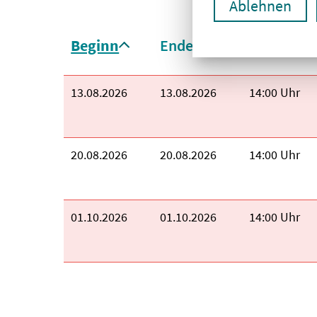
Ablehnen
Sortieren nach:
Beginn
Ende
Uhrzeit
aufsteigend sortiert
Beginn:
13.08.2026
Ende:
13.08.2026
Uhrzeit:
14:00 Uhr
Beginn:
20.08.2026
Ende:
20.08.2026
Uhrzeit:
14:00 Uhr
Beginn:
01.10.2026
Ende:
01.10.2026
Uhrzeit:
14:00 Uhr