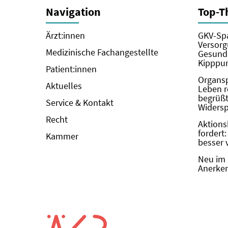
Navigation
Top-
Ärzt:innen
GKV-Spa
Versorg
Medizinische Fachangestellte
Gesundh
Kipppun
Patient:innen
Organs
Aktuelles
Leben r
begrüßt 
Service & Kontakt
Widers
Recht
Aktions
fordert
Kammer
besser 
Neu im 
Anerken