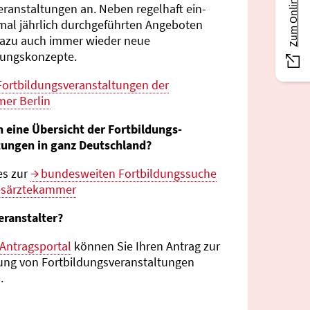
eranstaltungen an. Neben regelhaft ein-
mal jährlich durch­geführten Angeboten
azu auch immer wieder neue
tungs­konzepte.
Fortbildungs­veranstaltungen der
er Berlin
n eine Übersicht der Fortbildungs­
tungen in ganz Deutschland?
es zur
bundes­weiten Fortbildungs­suche
esärztekammer
eranstalter?
Antragsportal
können Sie Ihren Antrag zur
ng von Fortbildungs­veranstaltungen
.