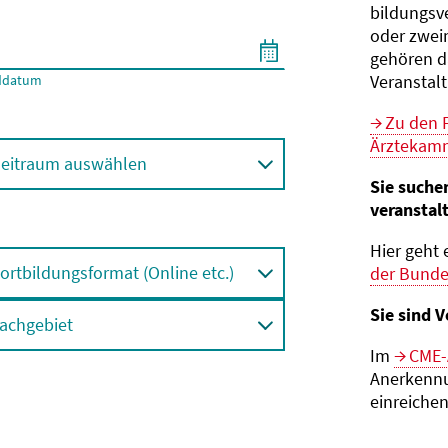
bildungs­v
oder zwei
gehören d
Veranstal
ddatum
Zu den 
Ärztekamm
eitraum auswählen
Sie suche
veranstal
Hier geht 
ortbildungsformat (Online etc.)
der Bund
Sie sind V
achgebiet
Im
CME-
Anerkennu
einreichen