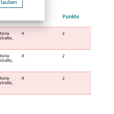
erlauben
t
Kategorie
Punkte
aufsteigend
toria-
Kategorie:
A
Fortbildungspunkte:
2
straße,
toria-
Kategorie:
A
Fortbildungspunkte:
2
straße,
toria-
Kategorie:
A
Fortbildungspunkte:
2
straße,