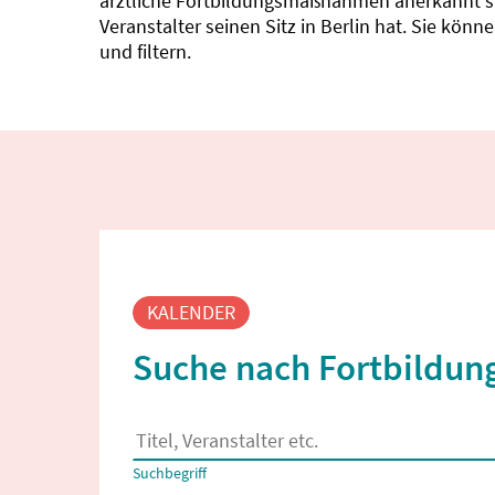
ärztliche Fortbildungsmaßnahmen anerkannt sin
Veranstalter seinen Sitz in Berlin hat. Sie kö
und filtern.
Fortbildungssuche
KALENDER
Suche nach Fortbildung
Es erscheinen Suchvorschläge, wenn mindestens
Suchbegriff