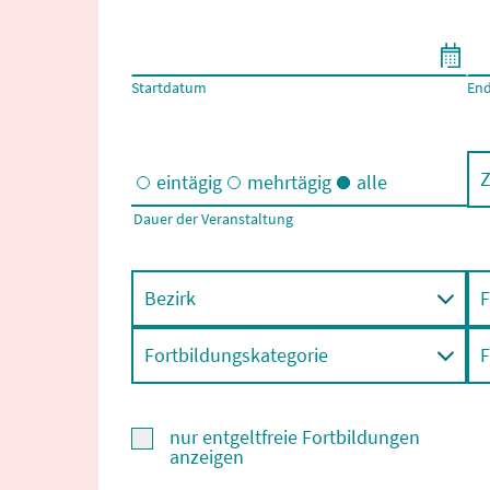
Filtern nach Start- und Enddatum
Startdatum
En
Z
eintägig
mehrtägig
alle
Dauer der Veranstaltung
Eintägige und/oder mehrtägige Veranstaltungen
Bezirk
F
Fortbildungskategorie
F
nur entgeltfreie Fortbildungen
anzeigen