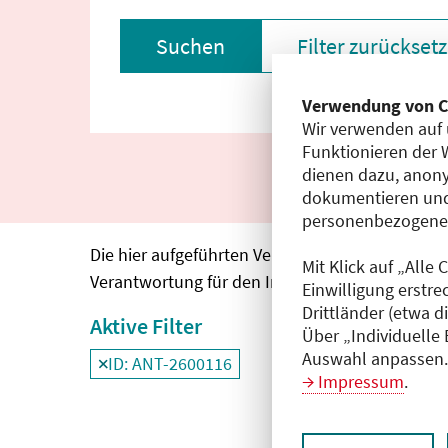
Suchen
Filter zurückset
Verwendung von C
Wir verwenden auf 
Funktionieren der 
dienen dazu, anony
dokumentieren und
personenbezogene D
Die hier aufgeführten Veranstaltungen entspre
Mit Klick auf „Alle
Verantwortung für den Inhalt, die Haftung oblie
Einwilligung erstre
Drittländer (etwa d
Aktive Filter
Über „Individuelle
Auswahl anpassen. 
ID: ANT-2600116
Filter
deaktivieren und Suchergebnisse neu
Impressum
.