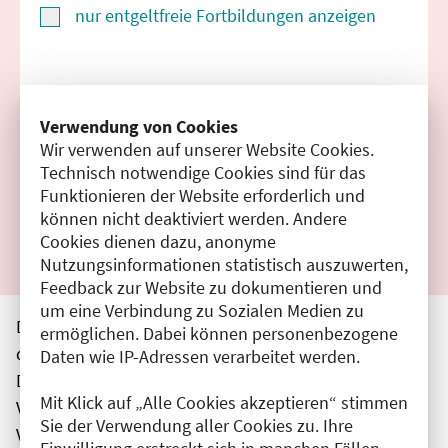
nur entgeltfreie Fortbildungen anzeigen
Suchen
Verwendung von Cookies
Wir verwenden auf unserer Website Cookies.
Filter zurücksetzen
Technisch notwendige Cookies sind für das
Funktionieren der Website erforderlich und
Ergebnisse drucken
können nicht deaktiviert werden. Andere
Cookies dienen dazu, anonyme
Nutzungsinformationen statistisch auszuwerten,
Feedback zur Website zu dokumentieren und
um eine Verbindung zu Sozialen Medien zu
Die hier aufgeführten Veranstaltungen entsprechen
ermöglichen. Dabei können personenbezogene
den unmittelbar vom Veranstalter getätigten Angaben.
Daten wie IP-Adressen verarbeitet werden.
Die Ärztekammer Berlin übernimmt keine
Mit Klick auf „Alle Cookies akzeptieren“ stimmen
Verantwortung für den Inhalt, die Haftung obliegt dem
Sie der Verwendung aller Cookies zu. Ihre
Veranstalter.