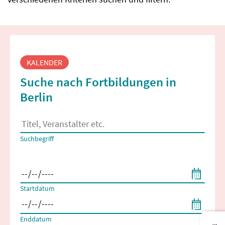
Fortbildungssuche
KALENDER
Suche nach Fortbildungen in
Berlin
Es erscheinen Suchvorschläge, wenn mindestens 2 Zeichen 
Suchbegriff
Filtern nach Start- und Enddatum
Startdatum
Enddatum