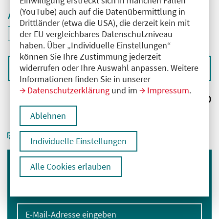
Einwilligung erstreckt sich in manchen Fällen
(YouTube) auch auf die Datenübermittlung in
Aktive Filter
Drittländer (etwa die USA), die derzeit kein mit
ID: ANT-2601166
der EU vergleichbares Datenschutzniveau
Filter
deaktivieren und Suchergebnisse neu laden
haben. Über „Individuelle Einstellungen“
können Sie Ihre Zustimmung jederzeit
widerrufen oder Ihre Auswahl anpassen. Weitere
Sortieren nach
Informationen finden Sie in unserer
Datenschutzerklärung
und im
Impressum
.
Ergebnisse:
0
Ablehnen
Individuelle Einstellungen
Alle Cookies erlauben
Immer informiert bleiben
Melden Sie sich für unseren Newsletter an:
E-Mail-Adresse eingeben