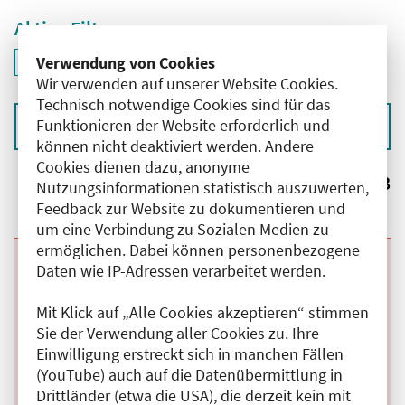
Aktive Filter
ID: ANT-2601304
Verwendung von Cookies
Filter
deaktivieren und Suchergebnisse neu laden
Wir verwenden auf unserer Website Cookies.
Technisch notwendige Cookies sind für das
Funktionieren der Website erforderlich und
Sortieren nach
können nicht deaktiviert werden. Andere
Cookies dienen dazu, anonyme
Ergebnisse:
3
Nutzungsinformationen statistisch auszuwerten,
Feedback zur Website zu dokumentieren und
um eine Verbindung zu Sozialen Medien zu
ermöglichen. Dabei können personenbezogene
Beginn:
06.10.2026
Ende und Anfangszeit:
-
06.10.2026
,
08:15 Uhr
Daten wie IP-Adressen verarbeitet werden.
Veranstaltungstitel:
Dienstagsfortbildungen des Departments für
Unfallchirurgie und Orthopädie
Mit Klick auf „Alle Cookies akzeptieren“ stimmen
Veranstaltungsort:
Vivantes Klinikum Spandau, Neue Bergstraße,
Sie der Verwendung aller Cookies zu. Ihre
13585 Berlin
Kategorie:
A
Einwilligung erstreckt sich in manchen Fällen
Fortbildungspunkte:
1
(YouTube) auch auf die Datenübermittlung in
Details anzeigen
Drittländer (etwa die USA), die derzeit kein mit