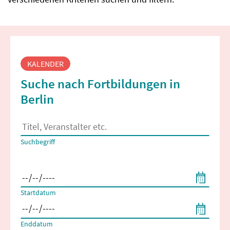
Fortbildungssuche
KALENDER
Suche nach Fortbildungen in
Berlin
Es erscheinen Suchvorschläge, wenn mindestens 2 Zeichen 
Suchbegriff
Filtern nach Start- und Enddatum
Startdatum
Enddatum