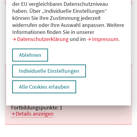
der EU vergleichbares Datenschutzniveau
haben. Über „Individuelle Einstellungen“
Beginn:
03.11.2026
Ende und Anfangszeit:
-
03.11.2026
,
08:15 Uhr
können Sie Ihre Zustimmung jederzeit
Veranstaltungstitel:
Dienstagsfortbildungen des Departments für
widerrufen oder Ihre Auswahl anpassen. Weitere
Unfallchirurgie und Orthopädie
Veranstaltungsort:
Vivantes Klinikum Spandau, Neue Bergstraße,
Informationen finden Sie in unserer
13585 Berlin
Datenschutzerklärung
und im
Impressum
.
Kategorie:
A
Fortbildungspunkte:
1
Details anzeigen
Ablehnen
Individuelle Einstellungen
Beginn:
01.12.2026
Ende und Anfangszeit:
-
01.12.2026
,
08:15 Uhr
Veranstaltungstitel:
Dienstagsfortbildungen des Departments für
Unfallchirurgie und Orthopädie
Alle Cookies erlauben
Veranstaltungsort:
Vivantes Klinikum Spandau, Neue Bergstraße,
13585 Berlin
Kategorie:
A
Fortbildungspunkte:
1
Details anzeigen