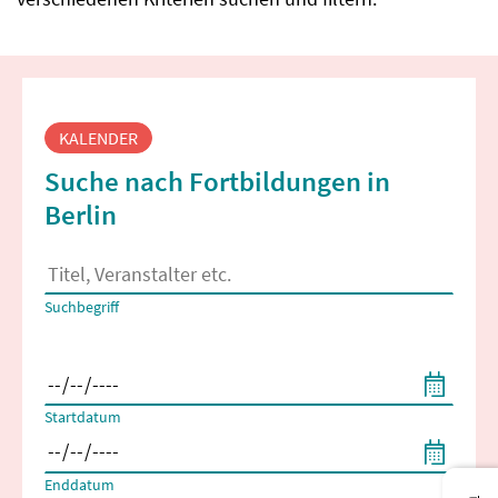
Fortbildungssuche
KALENDER
Suche nach Fortbildungen in
Berlin
Es erscheinen Suchvorschläge, wenn mindestens 2 Zeichen 
Suchbegriff
Filtern nach Start- und Enddatum
Startdatum
Enddatum