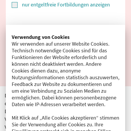
nur entgeltfreie Fortbildungen anzeigen
Suchen
Verwendung von Cookies
Wir verwenden auf unserer Website Cookies.
Filter zurücksetzen
Technisch notwendige Cookies sind für das
Funktionieren der Website erforderlich und
Ergebnisse drucken
können nicht deaktiviert werden. Andere
Cookies dienen dazu, anonyme
Nutzungsinformationen statistisch auszuwerten,
Feedback zur Website zu dokumentieren und
um eine Verbindung zu Sozialen Medien zu
Die hier aufgeführten Veranstaltungen entsprechen
ermöglichen. Dabei können personenbezogene
den unmittelbar vom Veranstalter getätigten Angaben.
Daten wie IP-Adressen verarbeitet werden.
Die Ärztekammer Berlin übernimmt keine
Mit Klick auf „Alle Cookies akzeptieren“ stimmen
Verantwortung für den Inhalt, die Haftung obliegt dem
Sie der Verwendung aller Cookies zu. Ihre
Veranstalter.