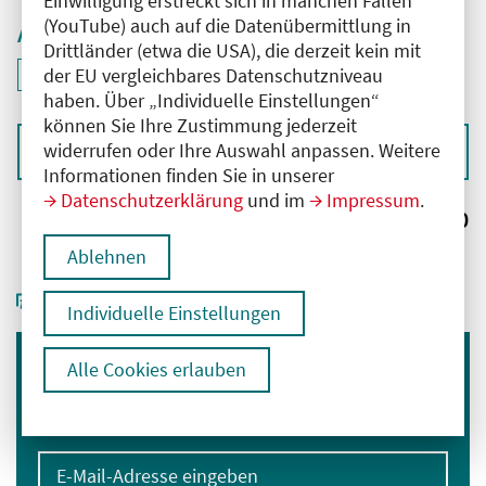
Einwilligung erstreckt sich in manchen Fällen
(YouTube) auch auf die Datenübermittlung in
Aktive Filter
Drittländer (etwa die USA), die derzeit kein mit
ID: ANT-2602270
der EU vergleichbares Datenschutzniveau
Filter
deaktivieren und Suchergebnisse neu laden
haben. Über „Individuelle Einstellungen“
können Sie Ihre Zustimmung jederzeit
widerrufen oder Ihre Auswahl anpassen. Weitere
Sortieren nach
Informationen finden Sie in unserer
Datenschutzerklärung
und im
Impressum
.
Ergebnisse:
0
Ablehnen
Individuelle Einstellungen
Alle Cookies erlauben
Immer informiert bleiben
Melden Sie sich für unseren Newsletter an:
E-Mail-Adresse eingeben