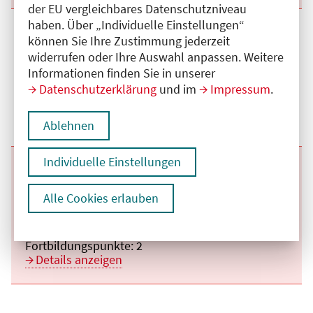
der EU vergleichbares Datenschutzniveau
haben. Über „Individuelle Einstellungen“
Beginn:
26.08.2026
Ende und Anfangszeit:
-
26.08.2026
,
15:30 Uhr
können Sie Ihre Zustimmung jederzeit
Veranstaltungstitel:
Wöchentliche Viszeralchirurgische
widerrufen oder Ihre Auswahl anpassen. Weitere
Weiterbildung - Journal Club
Veranstaltungsort:
DRK Kliniken Berlin Köpenick, Salvador-Allende-
Informationen finden Sie in unserer
Str., 12559 Berlin
Datenschutzerklärung
und im
Impressum
.
Kategorie:
C
Fortbildungspunkte:
2
Details anzeigen
Ablehnen
Individuelle Einstellungen
Beginn:
02.09.2026
Ende und Anfangszeit:
-
02.09.2026
,
15:30 Uhr
Veranstaltungstitel:
Wöchentliche Viszeralchirurgische
Weiterbildung - Journal Club
Alle Cookies erlauben
Veranstaltungsort:
DRK Kliniken Berlin Köpenick, Salvador-Allende-
Str., 12559 Berlin
Kategorie:
C
Fortbildungspunkte:
2
Details anzeigen