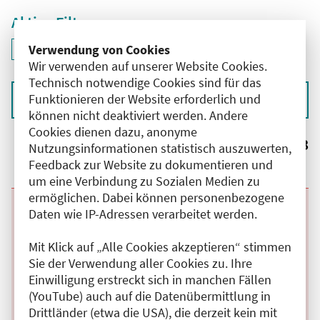
Aktive Filter
ID: ANT-2602332
Verwendung von Cookies
Filter
deaktivieren und Suchergebnisse neu laden
Wir verwenden auf unserer Website Cookies.
Technisch notwendige Cookies sind für das
Funktionieren der Website erforderlich und
Sortieren nach
können nicht deaktiviert werden. Andere
Cookies dienen dazu, anonyme
Ergebnisse:
3
Nutzungsinformationen statistisch auszuwerten,
Feedback zur Website zu dokumentieren und
um eine Verbindung zu Sozialen Medien zu
ermöglichen. Dabei können personenbezogene
Beginn:
12.08.2026
Ende und Anfangszeit:
-
12.08.2026
,
15:30 Uhr
Daten wie IP-Adressen verarbeitet werden.
Veranstaltungstitel:
Wöchentliche Viszeralchirurgische
Weiterbildung - Journal Club
Mit Klick auf „Alle Cookies akzeptieren“ stimmen
Veranstaltungsort:
DRK Kliniken Berlin Köpenick, Salvador-Allende-
Sie der Verwendung aller Cookies zu. Ihre
Str., 12559 Berlin
Kategorie:
C
Einwilligung erstreckt sich in manchen Fällen
Fortbildungspunkte:
2
(YouTube) auch auf die Datenübermittlung in
Details anzeigen
Drittländer (etwa die USA), die derzeit kein mit