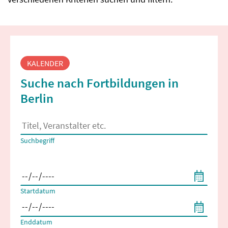
Fortbildungssuche
KALENDER
Suche nach Fortbildungen in
Berlin
Es erscheinen Suchvorschläge, wenn mindestens 2 Zeichen 
Suchbegriff
Filtern nach Start- und Enddatum
Startdatum
Enddatum