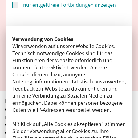
nur entgeltfreie Fortbildungen anzeigen
Suchen
Verwendung von Cookies
Wir verwenden auf unserer Website Cookies.
Filter zurücksetzen
Technisch notwendige Cookies sind für das
Funktionieren der Website erforderlich und
Ergebnisse drucken
können nicht deaktiviert werden. Andere
Cookies dienen dazu, anonyme
Nutzungsinformationen statistisch auszuwerten,
Feedback zur Website zu dokumentieren und
um eine Verbindung zu Sozialen Medien zu
Die hier aufgeführten Veranstaltungen entsprechen
ermöglichen. Dabei können personenbezogene
den unmittelbar vom Veranstalter getätigten Angaben.
Daten wie IP-Adressen verarbeitet werden.
Die Ärztekammer Berlin übernimmt keine
Mit Klick auf „Alle Cookies akzeptieren“ stimmen
Verantwortung für den Inhalt, die Haftung obliegt dem
Sie der Verwendung aller Cookies zu. Ihre
Veranstalter.