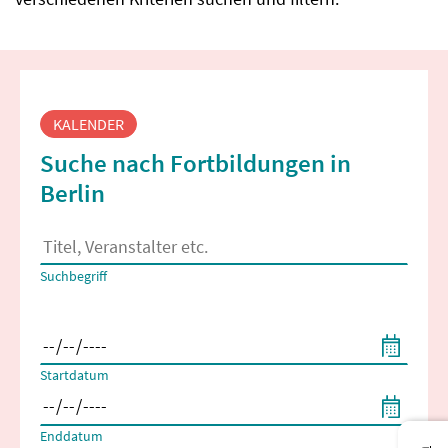
Fortbildungssuche
KALENDER
Suche nach Fortbildungen in
Berlin
Es erscheinen Suchvorschläge, wenn mindestens 2 Zeichen 
Suchbegriff
Filtern nach Start- und Enddatum
Startdatum
Enddatum