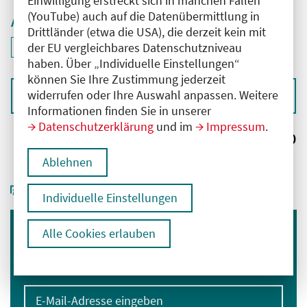
Einwilligung erstreckt sich in manchen Fällen
(YouTube) auch auf die Datenübermittlung in
Aktive Filter
Drittländer (etwa die USA), die derzeit kein mit
ID: ANT-2602431
der EU vergleichbares Datenschutzniveau
Filter
deaktivieren und Suchergebnisse neu laden
haben. Über „Individuelle Einstellungen“
können Sie Ihre Zustimmung jederzeit
widerrufen oder Ihre Auswahl anpassen. Weitere
Sortieren nach
Informationen finden Sie in unserer
Datenschutzerklärung
und im
Impressum
.
Ergebnisse:
0
Ablehnen
Individuelle Einstellungen
Alle Cookies erlauben
Immer informiert bleiben
Melden Sie sich für unseren Newsletter an:
E-Mail-Adresse eingeben