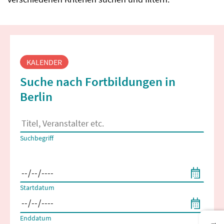
Fortbildungssuche
KALENDER
Suche nach Fortbildungen in
Berlin
Es erscheinen Suchvorschläge, wenn mindestens 2 Zeichen 
Suchbegriff
Filtern nach Start- und Enddatum
Startdatum
Enddatum