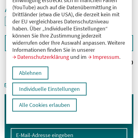
Einwilligung erstreckt sich in manchen Fällen
(YouTube) auch auf die Datenübermittlung in
Aktive Filter
Drittländer (etwa die USA), die derzeit kein mit
ID: ANT-2602562
der EU vergleichbares Datenschutzniveau
Filter
deaktivieren und Suchergebnisse neu laden
haben. Über „Individuelle Einstellungen“
können Sie Ihre Zustimmung jederzeit
widerrufen oder Ihre Auswahl anpassen. Weitere
Sortieren nach
Informationen finden Sie in unserer
Datenschutzerklärung
und im
Impressum
.
Ergebnisse:
0
Ablehnen
Individuelle Einstellungen
Alle Cookies erlauben
Immer informiert bleiben
Melden Sie sich für unseren Newsletter an:
E-Mail-Adresse eingeben