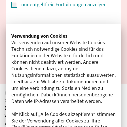
nur entgeltfreie Fortbildungen anzeigen
Suchen
Verwendung von Cookies
Wir verwenden auf unserer Website Cookies.
Filter zurücksetzen
Technisch notwendige Cookies sind für das
Funktionieren der Website erforderlich und
Ergebnisse drucken
können nicht deaktiviert werden. Andere
Cookies dienen dazu, anonyme
Nutzungsinformationen statistisch auszuwerten,
Feedback zur Website zu dokumentieren und
um eine Verbindung zu Sozialen Medien zu
Die hier aufgeführten Veranstaltungen entsprechen
ermöglichen. Dabei können personenbezogene
den unmittelbar vom Veranstalter getätigten Angaben.
Daten wie IP-Adressen verarbeitet werden.
Die Ärztekammer Berlin übernimmt keine
Mit Klick auf „Alle Cookies akzeptieren“ stimmen
Verantwortung für den Inhalt, die Haftung obliegt dem
Sie der Verwendung aller Cookies zu. Ihre
Veranstalter.