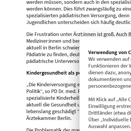
werden müssen, sondern auch in den spezialis
werden können. Dies führt zwangsläufig zu eine
spezialisierten pädiatrischen Versorgung, denn
Jugendlichen unterscheiden sich häufig deutl
Die Frustration unter Ärzt:innen ist groß. Auch
Mediziner:innen und bereits erfahrene Weiterbil
aktuell in Berlin schwieriger wird, eine Stelle al
Verwendung von C
Pädiatrie zu finden, deuten auf eine weitere Vers
Wir verwenden auf 
pädiatrische Unterversorgung schon in vielen B
Funktionieren der 
dienen dazu, anony
Kindergesundheit als politische Verantwortu
dokumentieren und
„Die Kinderversorgung erhält weiterhin nicht d
personenbezogene D
Politik“, so PD Dr. med. Peter Bobbert, Präside
spezialisierte Kinderheilkunde darf nicht ausge
Mit Klick auf „Alle
aktuell die Gesundheit unserer Kinder gefährd
Einwilligung erstre
lebenslang geschädigt “, ergänzt Dr. med. Matth
Drittländer (etwa d
Ärztekammer Berlin.
Über „Individuelle
Auswahl anpassen. 
Die Problematik der mangelnden medizinischen