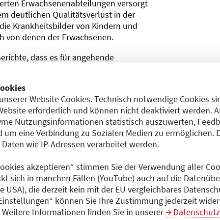
ierten Erwachsenenabteilungen versorgt
m deutlichen Qualitätsverlust in der
 die Krankheitsbilder von Kindern und
ich von denen der Erwachsenen.
 Berichte, dass es für angehende
dungsassistent:innen in der Pädiatrie
s Ärztin oder Arzt in Weiterbildung in der
ookies
chärfung der Krise hin. Dabei ist die
unserer Website Cookies. Technisch notwendige Cookies sin
ezirken eklatant.
Website erforderlich und können nicht deaktiviert werden. 
me Nutzungsinformationen statistisch auszuwerten, Feedb
ng
 um eine Verbindung zu Sozialen Medien zu ermöglichen. 
en notwendigen Stellenwert in der
aten wie IP-Adressen verarbeitet werden.
nt der Ärztekammer Berlin. „Die
höhlt werden, sonst wird nicht nur
 Cookies akzeptieren“ stimmen Sie der Verwendung aller Cook
et, sondern deren Entwicklungspotential
ckt sich in manchen Fällen (YouTube) auch auf die Datenübe
ias Blöchle, Vizepräsident der
ie USA), die derzeit kein mit der EU vergleichbares Datensc
 Einstellungen“ können Sie Ihre Zustimmung jederzeit wider
Weitere Informationen finden Sie in unserer
Datenschutz
 Versorgung ist zudem eng mit der