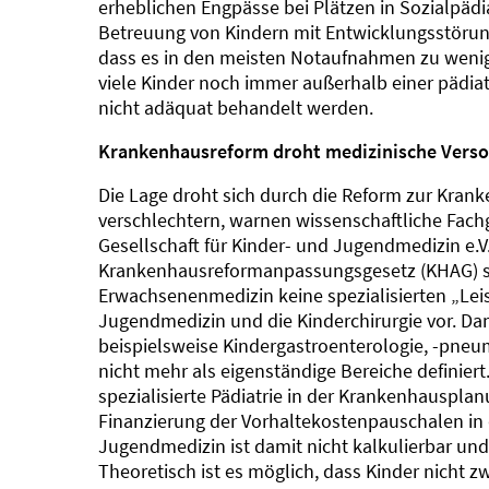
erheblichen Engpässe bei Plätzen in Sozialpädia
Betreuung von Kindern mit Entwicklungsstörun
dass es in den meisten Notaufnahmen zu wenig 
viele Kinder noch immer außerhalb einer päd
nicht adäquat behandelt werden.
Krankenhausreform droht medizinische Verso
Die Lage droht sich durch die Reform zur Kran
verschlechtern, warnen wissenschaftliche Fach
Gesellschaft für Kinder- und Jugendmedizin e.V.
Krankenhausreformanpassungsgesetz (KHAG) si
Erwachsenenmedizin keine spezialisierten „Lei
Jugendmedizin und die Kinderchirurgie vor. Da
beispielsweise Kindergastroenterologie, -pneum
nicht mehr als eigenständige Bereiche definier
spezialisierte Pädiatrie in der Krankenhausplan
Finanzierung der Vorhaltekostenpauschalen in d
Jugendmedizin ist damit nicht kalkulierbar un
Theoretisch ist es möglich, dass Kinder nicht 