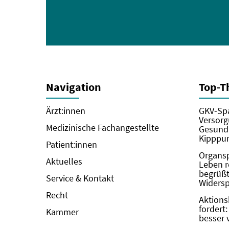
Navigation
Top-
Ärzt:innen
GKV-Spa
Versorg
Medizinische Fachangestellte
Gesundh
Kipppun
Patient:innen
Organs
Aktuelles
Leben r
begrüßt 
Service & Kontakt
Widers
Recht
Aktions
fordert
Kammer
besser 