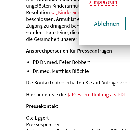
Impressum
.
ungelösten Kinderarmut verknüpft. Hierzu hat 
Resolution
„Kinderarmut in Deutschland end
beschlossen. Armut ist ein wesentlicher Risiko
Ablehnen
Zugang zu dringend benötigten Behandlungen. 
sondern Bausteine, die wir jetzt verlegen müss
die Gesundheit unserer Kinder nicht priorisiert w
Ansprechpersonen für Presseanfragen
PD Dr. med. Peter Bobbert
Dr. med. Matthias Blöchle
Die Kontaktdaten erhalten Sie auf Anfrage von 
Hier finden Sie die
Pressemitteilung als PDF
.
Pressekontakt
Ole Eggert
Pressesprecher