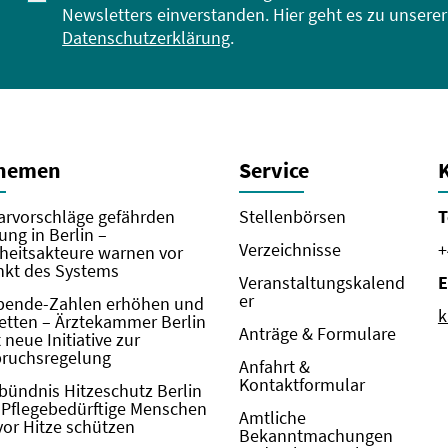
Newsletters einverstanden. Hier geht es zu unserer
Datenschutzerklärung
.
Themen
Service
rvorschläge gefährden
Stellenbörsen
T
ung in Berlin –
Verzeichnisse
+
eitsakteure warnen vor
kt des Systems
Veranstaltungskalend
E
er
pende-Zahlen erhöhen und
k
etten – Ärztekammer Berlin
Anträge & Formulare
neue Initiative zur
pruchsregelung
Anfahrt &
Kontaktformular
bündnis Hitzeschutz Berlin
: Pflegebedürftige Menschen
Amtliche
vor Hitze schützen
Bekanntmachungen