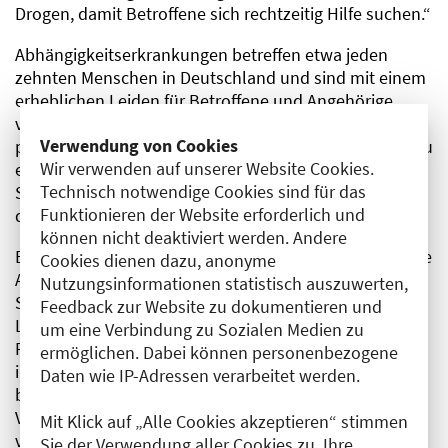
Drogen, damit Betroffene sich rechtzeitig Hilfe suchen.“
Abhängigkeitserkrankungen betreffen etwa jeden
zehnten Menschen in Deutschland und sind mit einem
erheblichen Leiden für Betroffene und Angehörige
verbunden. Sie gehen häufig mit somatischen und
Verwendung von Cookies
psychischen Begleiterkrankungen einher und führen zu
Wir verwenden auf unserer Website Cookies.
einer erhöhten Mortalität. Darüber hinaus haben
Technisch notwendige Cookies sind für das
Suchterkrankungen weitreichende soziale Folgen – für
Funktionieren der Website erforderlich und
die Betroffenen selbst sowie für ihre Familien.
können nicht deaktiviert werden. Andere
Beim diesjährigen Deutschen Ärztetag wurden mehrere
Cookies dienen dazu, anonyme
Anträge zur Stärkung der Suchtmedizin verabschiedet.
Nutzungsinformationen statistisch auszuwerten,
So haben die Abgeordneten die Bundes- und
Feedback zur Website zu dokumentieren und
Landesgesetzgeber aufgefordert, die
um eine Verbindung zu Sozialen Medien zu
Rahmenbedingungen für die stationäre Suchtmedizin
ermöglichen. Dabei können personenbezogene
im Kindes- und Jugendalter so zu gestalten, dass eine
Daten wie IP-Adressen verarbeitet werden.
bedarfsgerechte und wirtschaftlich tragfähige
Versorgung dauerhaft gesichert ist. Unter Mitwirkung
Mit Klick auf „Alle Cookies akzeptieren“ stimmen
von Berliner Abgeordneten wurde zudem die
Sie der Verwendung aller Cookies zu. Ihre