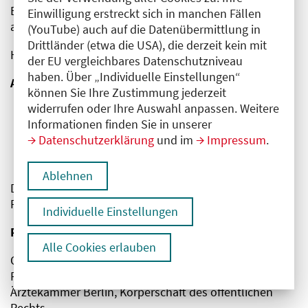
Bundesregierung aufgefordert, Suchtberatungsstellen
Einwilligung erstreckt sich in manchen Fällen
ausreichend gut zu finanzieren.
(YouTube) auch auf die Datenübermittlung in
Drittländer (etwa die USA), die derzeit kein mit
Hier finden Sie die
Pressemitteilung als PDF
.
der EU vergleichbares Datenschutzniveau
haben. Über „Individuelle Einstellungen“
Ansprechperson für Presseanfragen
können Sie Ihre Zustimmung jederzeit
widerrufen oder Ihre Auswahl anpassen. Weitere
PD Dr. med. Peter Bobbert, Präsident der
Informationen finden Sie in unserer
Ärztekammer Berlin
Datenschutzerklärung
und im
Impressum
.
Dr. med. Matthias Blöchle, Vizepräsident der
Ärztekammer Berlin
Ablehnen
Die Kontaktdaten erhalten Sie auf Anfrage von der
Pressestelle der Ärztekammer Berlin.
Individuelle Einstellungen
Pressekontakt
Alle Cookies erlauben
Ole Eggert
Pressesprecher
Ärztekammer Berlin, Körperschaft des öffentlichen
Rechts