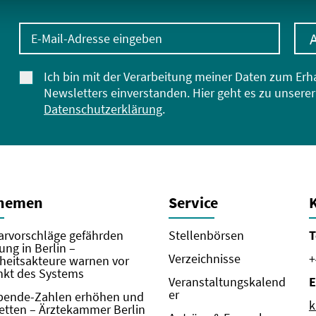
E-Mail-Adresse eingeben
Ich bin mit der Verarbeitung meiner Daten zum Erh
Newsletters einverstanden. Hier geht es zu unserer
Datenschutzerklärung
.
Themen
Service
rvorschläge gefährden
Stellenbörsen
T
ung in Berlin –
Verzeichnisse
+
eitsakteure warnen vor
kt des Systems
Veranstaltungskalend
E
er
pende-Zahlen erhöhen und
k
etten – Ärztekammer Berlin