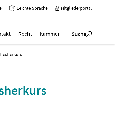
e
Leichte Sprache
Mitgliederportal
ntakt
Recht
Kammer
Suche
efresherkurs
esherkurs