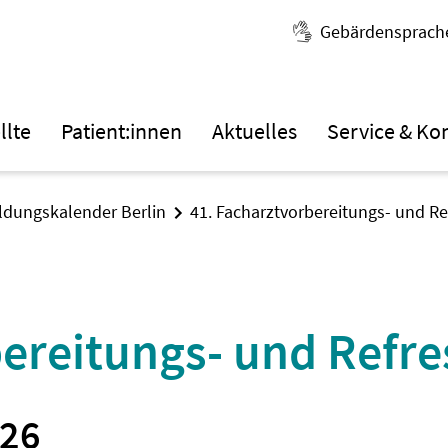
Gebärdensprach
llte
Patient:innen
Aktuelles
Service & Ko
ildungskalender Berlin
41. Facharztvorbereitungs- und R
bereitungs- und Refr
026