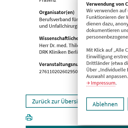
Verwendung von C
Wir verwenden auf 
Organisator(en)
Funktionieren der 
Berufsverband für Orthopädie
dienen dazu, anony
und Unfallchirurgie e.V. (BVOU)
dokumentieren und
personenbezogene D
Wissenschaftliche Leitung
Herr Dr. med. Thilo John
Mit Klick auf „Alle
DRK Kliniken Berlin | Westend
Einwilligung erstre
Drittländer (etwa d
Veranstaltungsnummer
Über „Individuelle
2761102026029500003
Auswahl anpassen. 
Impressum
.
Zurück zur Übersicht
Ablehnen