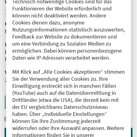
Technisch notwendige Cookies sind für das
Veranstaltungsreihe
Funktionieren der Website erforderlich und
Weitere Veranstaltungen dieser Reihe (8)
können nicht deaktiviert werden. Andere
Cookies dienen dazu, anonyme
Organisator(en)
Nutzungsinformationen statistisch auszuwerten,
MEDIZIN TO GO gemeinnützige GmbH
Feedback zur Website zu dokumentieren und
um eine Verbindung zu Sozialen Medien zu
Wissenschaftliche Leitung
ermöglichen. Dabei können personenbezogene
Frau Elisabeth Müller
Daten wie IP-Adressen verarbeitet werden.
MEDIZIN TO GO gemeinnützige GmbH
Mit Klick auf „Alle Cookies akzeptieren“ stimmen
Veranstaltungsnummer
Sie der Verwendung aller Cookies zu. Ihre
2761102026034680055
Einwilligung erstreckt sich in manchen Fällen
(YouTube) auch auf die Datenübermittlung in
Drittländer (etwa die USA), die derzeit kein mit
Zurück zur Übersicht
der EU vergleichbares Datenschutzniveau
haben. Über „Individuelle Einstellungen“
können Sie Ihre Zustimmung jederzeit
widerrufen oder Ihre Auswahl anpassen. Weitere
Informationen finden Sie in unserer