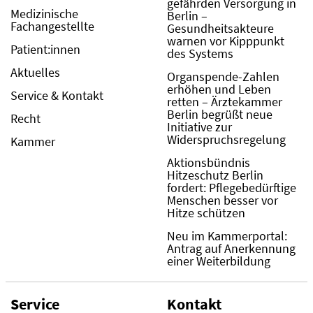
gefährden Versorgung in
Medizinische
Berlin –
Fachangestellte
Gesundheitsakteure
warnen vor Kipppunkt
Patient:innen
des Systems
Aktuelles
Organspende-Zahlen
erhöhen und Leben
Service & Kontakt
retten – Ärztekammer
Berlin begrüßt neue
Recht
Initiative zur
Widerspruchsregelung
Kammer
Aktionsbündnis
Hitzeschutz Berlin
fordert: Pflegebedürftige
Menschen besser vor
Hitze schützen
Neu im Kammerportal:
Antrag auf Anerkennung
einer Weiterbildung
Service
Kontakt