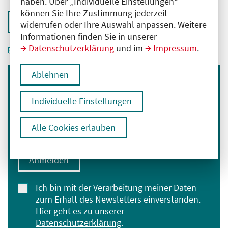
haben. Über „Individuelle Einstellungen“
können Sie Ihre Zustimmung jederzeit
Zurück zur Übersicht
widerrufen oder Ihre Auswahl anpassen. Weitere
Informationen finden Sie in unserer
Datenschutzerklärung
und im
Impressum
.
Ablehnen
Immer informiert bleiben
Individuelle Einstellungen
Melden Sie sich für unseren Newsletter an:
E-Mail-Adresse eingeben
Alle Cookies erlauben
Anmelden
Ich bin mit der Verarbeitung meiner Daten
zum Erhalt des Newsletters einverstanden.
Hier geht es zu unserer
Datenschutzerklärung
.