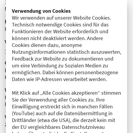
13353 Berlin
Mitte
Verwendung von Cookies
Wir verwenden auf unserer Website Cookies.
Fortbildungsformat
Technisch notwendige Cookies sind für das
Präsenz
Funktionieren der Website erforderlich und
können nicht deaktiviert werden. Andere
Veranstaltungsreihe
Cookies dienen dazu, anonyme
Weitere Veranstaltungen dieser Reihe (10)
Nutzungsinformationen statistisch auszuwerten,
Feedback zur Website zu dokumentieren und
Organisator(en)
um eine Verbindung zu Sozialen Medien zu
Deutsches Herzzentrum der Charité (DHZC)
ermöglichen. Dabei können personenbezogene
Klinik für Herz-, Thorax- und Gefäßchirurgie | CVK
Daten wie IP-Adressen verarbeitet werden.
Wissenschaftliche Leitung
Mit Klick auf „Alle Cookies akzeptieren“ stimmen
Herr Prof. Dr. med. Volkmar Falk
Sie der Verwendung aller Cookies zu. Ihre
Deutsches Herzzentrum der Charité (DHZC)
Einwilligung erstreckt sich in manchen Fällen
(YouTube) auch auf die Datenübermittlung in
Veranstaltungsnummer
Drittländer (etwa die USA), die derzeit kein mit
2761102026002330063
der EU vergleichbares Datenschutzniveau